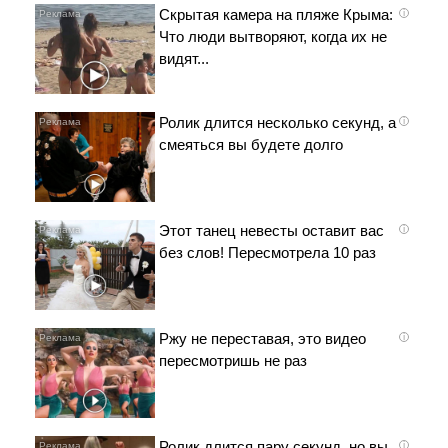
Скрытая камера на пляже Крыма:
i
Что люди вытворяют, когда их не
видят...
Ролик длится несколько секунд, а
i
смеяться вы будете долго
Этот танец невесты оставит вас
i
без слов! Пересмотрела 10 раз
Ржу не переставая, это видео
i
пересмотришь не раз
Ролик длится пару секунд, но вы
i