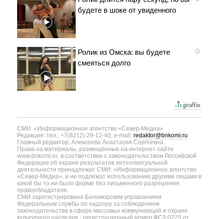
будете в шоке от увиденного
Ролик из Омска: вы будете
i
смеяться долго
СМИ: «Информационное агентство «Север-Медиа»
Редакция: тел.: +7(8212) 29-12-40, e-mail:
redaktor@bnkomi.ru
Главный редактор: Алексеева Анастасия Сергеевна.
Права на материалы, размещённые на интернет-сайте
www.bnkomi.ru, в соответствии с законодательством Российской
Федерации об охране результатов интеллектуальной
деятельности принадлежат СМИ: «Информационное агентство
«Север-Медиа», и не подлежат использованию другими лицами в
какой бы то ни было форме без письменного разрешения
правообладателя.
СМИ зарегистрировано Беломорским управлением
Федеральным службы по надзору за соблюдением
законодательства в сфере массовых коммуникаций и охране
культурного наследия - регистрационный номер ФС3-0225 от