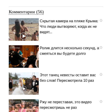
Комментарии (56)
Скрытая камера на пляже Крыма:
i
Что люди вытворяют, когда их не
видят...
Ролик длится несколько секунд, а
i
смеяться вы будете долго
Этот танец невесты оставит вас
i
без слов! Пересмотрела 10 раз
Ржу не переставая, это видео
i
пересмотришь не раз