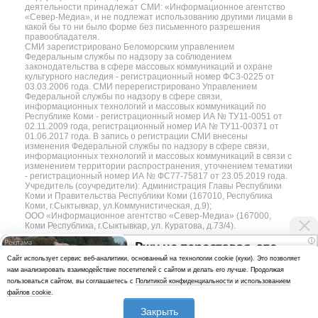
деятельности принадлежат СМИ: «Информационное агентство
«Север-Медиа», и не подлежат использованию другими лицами в
какой бы то ни было форме без письменного разрешения
правообладателя.
СМИ зарегистрировано Беломорским управлением
Федеральным службы по надзору за соблюдением
законодательства в сфере массовых коммуникаций и охране
культурного наследия - регистрационный номер ФС3-0225 от
03.03.2006 года. СМИ перерегистрировано Управлением
Федеральной службы по надзору в сфере связи,
информационных технологий и массовых коммуникаций по
Республике Коми - регистрационный номер ИА № ТУ11-0051 от
02.11.2009 года, регистрационный номер ИА № ТУ11-00371 от
01.06.2017 года. В запись о регистрации СМИ внесены
изменения Федеральной службы по надзору в сфере связи,
информационных технологий и массовых коммуникаций в связи с
изменением территории распространения, уточнением тематики
- регистрационный номер ИА № ФС77-75817 от 23.05.2019 года.
Учредитель (соучредители): Администрация Главы Республики
Коми и Правительства Республики Коми (167010, Республика
Коми, г.Сыктывкар, ул.Коммунистическая, д.9);
ООО «Информационное агентство «Север-Медиа» (167000,
Коми Республика, г.Сыктывкар, ул. Куратова, д.73/4).
i
Ржу не переставая, это
Разработка сайта — web-студия «Цифровой Век»
Cайт использует сервис веб-аналитики, основанный на технологии cookie (куки). Это позволяет
видео пересмотришь не
нам анализировать взаимодействие посетителей с сайтом и делать его лучше. Продолжая
Политика
раз
пользоваться сайтом, вы соглашаетесь с
Политикой конфиденциальности
и
использованием
конфиденциальности
файлов cookie
.
Использование аналитики и файлов куки
Закрыть
*