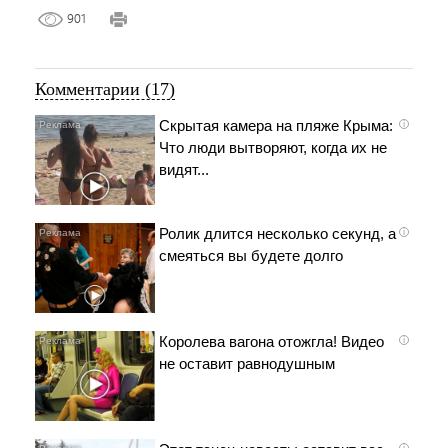
901
Комментарии (17)
Скрытая камера на пляже Крыма:
i
Что люди вытворяют, когда их не
видят...
Ролик длится несколько секунд, а
i
смеяться вы будете долго
Королева вагона отожгла! Видео
i
не оставит равнодушным
i