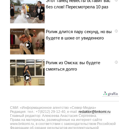
Этот танец невесты оставит вас
без слов! Пересмотрела 10 раз
Ролик длится пару секунд, но вы
i
будете в шоке от увиденного
Ролик из Омска: вы будете
i
смеяться долго
СМИ: «Информационное агентство «Север-Медиа»
Редакция: тел.: +7(8212) 29-12-40, e-mail:
redaktor@bnkomi.ru
Главный редактор: Алексеева Анастасия Сергеевна.
Права на материалы, размещённые на интернет-сайте
www.bnkomi.ru, в соответствии с законодательством Российской
Федерации об охране результатов интеллектуальной