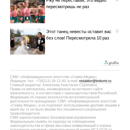
Ржу не переставая, это видео
пересмотришь не раз
Этот танец невесты оставит вас
i
без слов! Пересмотрела 10 раз
СМИ: «Информационное агентство «Север-Медиа»
Редакция: тел.: +7(8212) 29-12-40, e-mail:
redaktor@bnkomi.ru
Главный редактор: Алексеева Анастасия Сергеевна.
Права на материалы, размещённые на интернет-сайте
www.bnkomi.ru, в соответствии с законодательством Российской
Федерации об охране результатов интеллектуальной
деятельности принадлежат СМИ: «Информационное агентство
«Север-Медиа», и не подлежат использованию другими лицами в
какой бы то ни было форме без письменного разрешения
правообладателя.
СМИ зарегистрировано Беломорским управлением
Федеральным службы по надзору за соблюдением
законодательства в сфере массовых коммуникаций и охране
культурного наследия - регистрационный номер ФС3-0225 от