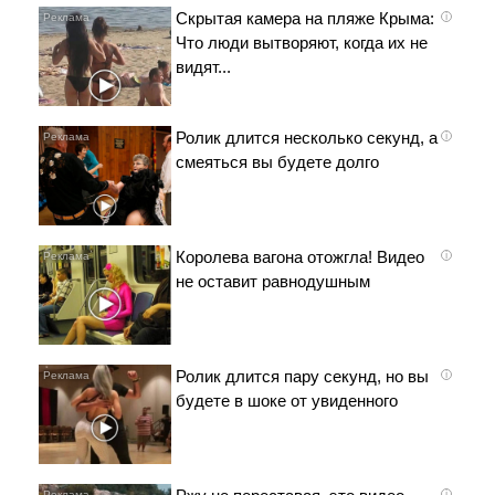
Скрытая камера на пляже Крыма:
i
Что люди вытворяют, когда их не
видят...
Ролик длится несколько секунд, а
i
смеяться вы будете долго
Королева вагона отожгла! Видео
i
не оставит равнодушным
Ролик длится пару секунд, но вы
i
будете в шоке от увиденного
i