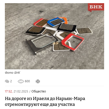
Фото БНК
2
600
17:52,
21.02.2025
/
общество
На дороге из Ираеля до Нарьян-Мара
отремонтируют еще два участка