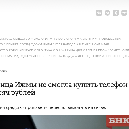
ОМИКА
//
ОБЩЕСТВО
//
ЭКОЛОГИЯ
//
ПРАВО
//
СПОРТ
//
КУЛЬТУРА
//
ПРОИСШЕСТВИЯ
ТО
//
ПРИВЕТ, СОСЕД
//
ДОКУМЕНТЫ
//
ГЛАЗ НАРОДА
//
БИЗНЕС В ОНЛАЙНЕ
ВСЕ О КОРОНАВИРУСЕ
//
ПРОКАЧКА С БНК
//
ЦИФРА ДНЯ
//
ТЯГА В НЕБО
//
100 ЛЕТ КОМИ
ПИСЬМА НАДЕЖДЫ
//
ЗДОРОВЬЕ
//
СВОИ
//
СтарТуй
//
ЛЕГЕНДЫ КОМИ
//
ГЕРОИ СРЕДИ Н
право
ица Ижмы не смогла купить телефон
ысяч рублей
ия средств «продавец» перестал выходить на связь.