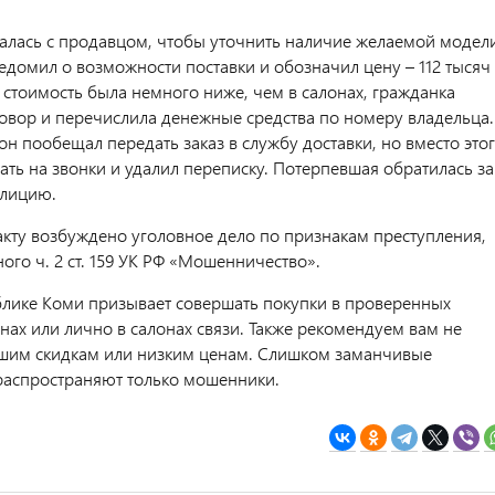
лась с продавцом, чтобы уточнить наличие желаемой модели
едомил о возможности поставки и обозначил цену – 112 тысяч
к стоимость была немного ниже, чем в салонах, гражданка
овор и перечислила денежные средства по номеру владельца.
н пообещал передать заказ в службу доставки, но вместо это
ать на звонки и удалил переписку. Потерпевшая обратилась за
лицию.
кту возбуждено уголовное дело по признакам преступления,
го ч. 2 ст. 159 УК РФ «Мошенничество».
лике Коми призывает совершать покупки в проверенных
нах или лично в салонах связи. Также рекомендуем вам не
шим скидкам или низким ценам. Слишком заманчивые
аспространяют только мошенники.