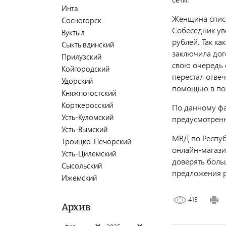
Инта
Женщина списа
Сосногорск
Собеседник ув
Вуктыл
рублей. Так ка
Сыктывдинский
заключила дог
Прилузский
свою очередь о
Койгородский
перестал отвеч
Удорский
помощью в по
Княжпогостский
Корткеросский
По данному фа
Усть-Куломский
предусмотренно
Усть-Вымский
МВД по Респуб
Троицко-Печорский
онлайн-магази
Усть-Цилемский
доверять боль
Сысольский
предложения р
Ижемский
415
Архив