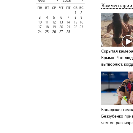
Комментарии 
ПН
ВТ
СР
ЧТ
ПТ
СБ
ВС
1
2
3
4
5
6
7
8
9
10
11
12
13
14
15
16
17
18
19
20
21
22
23
24
25
26
27
28
Скрытая камера
Крыма: Что люд
вытворяют, когд
видят...
Канадская гимн
Беззубенко при
чем ее разочар
Москва