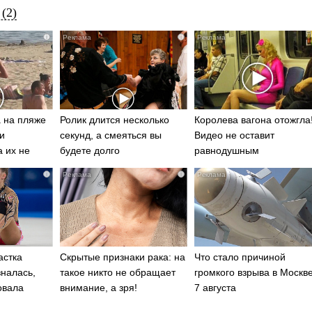
(2)
i
i
 на пляже
Ролик длится несколько
Королева вагона отожгла
и
секунд, а смеяться вы
Видео не оставит
а их не
будете долго
равнодушным
i
i
астка
Скрытые признаки рака: на
Что стало причиной
зналась,
такое никто не обращает
громкого взрыва в Москв
овала
внимание, а зря!
7 августа