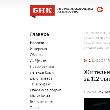
Главное
//
ПОЛИТИКА
//
ЭКОН
//
ТЕХНОЛОГИИ
//
АВ
Новости
//
ВСЕ О НАЛОГАХ
//
Интервью
//
ЛЮДИ И ДЕНЬГИ
//
Обзоры
Лайфхаки
20:10,
22.02.2025
/
Пресс-релизы
Жительн
Легенды Коми
за 112 т
Дело Гайзера
Так и живем
Спасибо за подвиг
После получен
Мы из Коми
Всё о пенсиях
Тесты