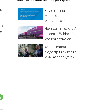
.
Звук взрыва в
Москве и
Московской
 В
области 7 августа
Ночная атака БПЛА
го
2026 года: Причины,
на склад Wildberries:
источник, откуда
что известно об
был громкий хлопок
очередном ударе по
«Испачкался в
логистическим
людоедстве»: глава
центрам 07/08/2026
МИД Азербайджана
– Новости
приехал в Киев и
открыто оскорбил
Россию. Что
происходит?