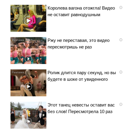
Королева вагона отожгла! Видео
i
не оставит равнодушным
Ржу не переставая, это видео
i
пересмотришь не раз
Ролик длится пару секунд, но вы
i
будете в шоке от увиденного
Этот танец невесты оставит вас
i
без слов! Пересмотрела 10 раз