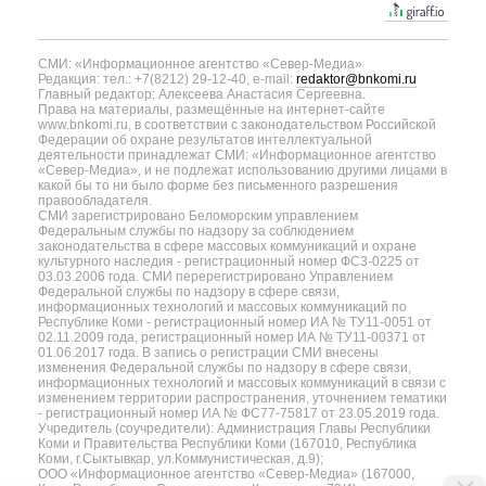
СМИ: «Информационное агентство «Север-Медиа»
Редакция: тел.: +7(8212) 29-12-40, e-mail:
redaktor@bnkomi.ru
Главный редактор: Алексеева Анастасия Сергеевна.
Права на материалы, размещённые на интернет-сайте
www.bnkomi.ru, в соответствии с законодательством Российской
Федерации об охране результатов интеллектуальной
деятельности принадлежат СМИ: «Информационное агентство
«Север-Медиа», и не подлежат использованию другими лицами в
какой бы то ни было форме без письменного разрешения
правообладателя.
СМИ зарегистрировано Беломорским управлением
Федеральным службы по надзору за соблюдением
законодательства в сфере массовых коммуникаций и охране
культурного наследия - регистрационный номер ФС3-0225 от
03.03.2006 года. СМИ перерегистрировано Управлением
Федеральной службы по надзору в сфере связи,
информационных технологий и массовых коммуникаций по
Республике Коми - регистрационный номер ИА № ТУ11-0051 от
02.11.2009 года, регистрационный номер ИА № ТУ11-00371 от
01.06.2017 года. В запись о регистрации СМИ внесены
изменения Федеральной службы по надзору в сфере связи,
информационных технологий и массовых коммуникаций в связи с
изменением территории распространения, уточнением тематики
- регистрационный номер ИА № ФС77-75817 от 23.05.2019 года.
Учредитель (соучредители): Администрация Главы Республики
Коми и Правительства Республики Коми (167010, Республика
Коми, г.Сыктывкар, ул.Коммунистическая, д.9);
ООО «Информационное агентство «Север-Медиа» (167000,