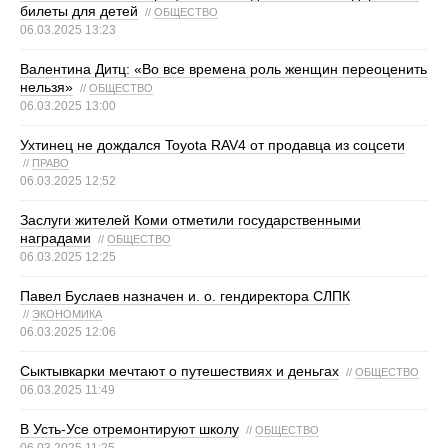
билеты для детей
//
ОБЩЕСТВО
06.03.2025 13:23
Валентина Дитц: «Во все времена роль женщин переоценить
нельзя»
//
ОБЩЕСТВО
06.03.2025 13:00
Ухтинец не дождался Toyota RAV4 от продавца из соцсети
//
ПРАВО
06.03.2025 12:52
Заслуги жителей Коми отметили государственными
наградами
//
ОБЩЕСТВО
06.03.2025 12:25
Павел Буслаев назначен и. о. гендиректора СЛПК
//
ЭКОНОМИКА
06.03.2025 12:06
Сыктывкарки мечтают о путешествиях и деньгах
//
ОБЩЕСТВО
06.03.2025 11:49
В Усть-Усе отремонтируют школу
//
ОБЩЕСТВО
06.03.2025 11:25