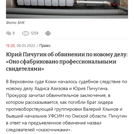
Фото БНК
9
1259
15:20,
06.03.2025
/
право
Юрий Пичугин об обвинении по новому делу:
«Оно сфабриковано профессиональными
свидетелями»
В Верховном суде Коми началось судебное следствие по
новому делу Хадиса Азизова и Юрия Пичугина.
Прокурор зачитал обвинительное заключение, в
котором рассказывается, как погибли брат лидера
противоборствующей группировки Валерий Хлынов и
бывший начальник УФСИН по Омской области. Пичугин
в ответ на предъявленное обвинение назвал
следователей «сказочниками».