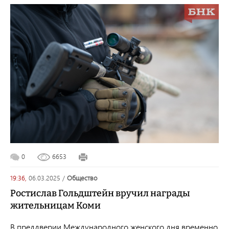
0
6653
19:36,
06.03.2025
/
общество
Ростислав Гольдштейн вручил награды
жительницам Коми
В преддверии Международного женского дня временно