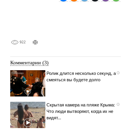
922
Комментарии (3)
Ролик длится несколько секунд, а
i
смеяться вы будете долго
Скрытая камера на пляже Крыма:
i
Что люди вытворяют, когда их не
видят...