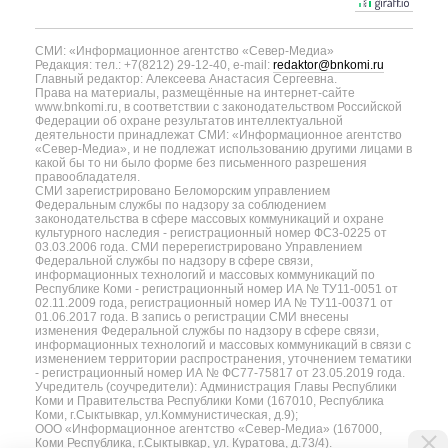
СМИ: «Информационное агентство «Север-Медиа»
Редакция: тел.: +7(8212) 29-12-40, e-mail:
redaktor@bnkomi.ru
Главный редактор: Алексеева Анастасия Сергеевна.
Права на материалы, размещённые на интернет-сайте
www.bnkomi.ru, в соответствии с законодательством Российской
Федерации об охране результатов интеллектуальной
деятельности принадлежат СМИ: «Информационное агентство
«Север-Медиа», и не подлежат использованию другими лицами в
какой бы то ни было форме без письменного разрешения
правообладателя.
СМИ зарегистрировано Беломорским управлением
Федеральным службы по надзору за соблюдением
законодательства в сфере массовых коммуникаций и охране
культурного наследия - регистрационный номер ФС3-0225 от
03.03.2006 года. СМИ перерегистрировано Управлением
Федеральной службы по надзору в сфере связи,
информационных технологий и массовых коммуникаций по
Республике Коми - регистрационный номер ИА № ТУ11-0051 от
02.11.2009 года, регистрационный номер ИА № ТУ11-00371 от
01.06.2017 года. В запись о регистрации СМИ внесены
изменения Федеральной службы по надзору в сфере связи,
информационных технологий и массовых коммуникаций в связи с
изменением территории распространения, уточнением тематики
- регистрационный номер ИА № ФС77-75817 от 23.05.2019 года.
Учредитель (соучредители): Администрация Главы Республики
Коми и Правительства Республики Коми (167010, Республика
Коми, г.Сыктывкар, ул.Коммунистическая, д.9);
ООО «Информационное агентство «Север-Медиа» (167000,
Коми Республика, г.Сыктывкар, ул. Куратова, д.73/4).