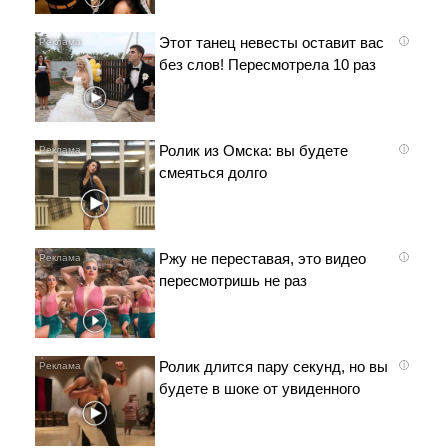
Этот танец невесты оставит вас
i
без слов! Пересмотрела 10 раз
Ролик из Омска: вы будете
i
смеяться долго
Ржу не переставая, это видео
i
пересмотришь не раз
Ролик длится пару секунд, но вы
i
будете в шоке от увиденного