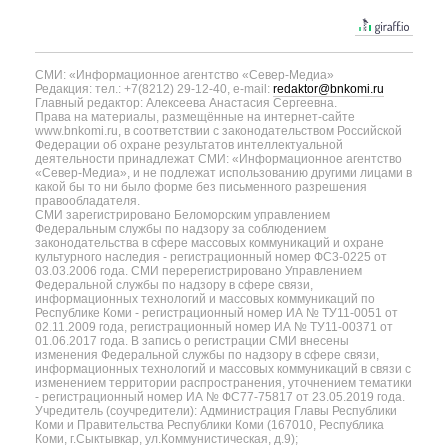
СМИ: «Информационное агентство «Север-Медиа»
Редакция: тел.: +7(8212) 29-12-40, e-mail:
redaktor@bnkomi.ru
Главный редактор: Алексеева Анастасия Сергеевна.
Права на материалы, размещённые на интернет-сайте
www.bnkomi.ru, в соответствии с законодательством Российской
Федерации об охране результатов интеллектуальной
деятельности принадлежат СМИ: «Информационное агентство
«Север-Медиа», и не подлежат использованию другими лицами в
какой бы то ни было форме без письменного разрешения
правообладателя.
СМИ зарегистрировано Беломорским управлением
Федеральным службы по надзору за соблюдением
законодательства в сфере массовых коммуникаций и охране
культурного наследия - регистрационный номер ФС3-0225 от
03.03.2006 года. СМИ перерегистрировано Управлением
Федеральной службы по надзору в сфере связи,
информационных технологий и массовых коммуникаций по
Республике Коми - регистрационный номер ИА № ТУ11-0051 от
02.11.2009 года, регистрационный номер ИА № ТУ11-00371 от
01.06.2017 года. В запись о регистрации СМИ внесены
изменения Федеральной службы по надзору в сфере связи,
информационных технологий и массовых коммуникаций в связи с
изменением территории распространения, уточнением тематики
- регистрационный номер ИА № ФС77-75817 от 23.05.2019 года.
Учредитель (соучредители): Администрация Главы Республики
Коми и Правительства Республики Коми (167010, Республика
Коми, г.Сыктывкар, ул.Коммунистическая, д.9);