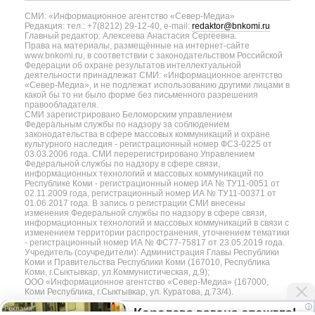
СМИ: «Информационное агентство «Север-Медиа»
Редакция: тел.: +7(8212) 29-12-40, e-mail:
redaktor@bnkomi.ru
Главный редактор: Алексеева Анастасия Сергеевна.
Права на материалы, размещённые на интернет-сайте
www.bnkomi.ru, в соответствии с законодательством Российской
Федерации об охране результатов интеллектуальной
деятельности принадлежат СМИ: «Информационное агентство
«Север-Медиа», и не подлежат использованию другими лицами в
какой бы то ни было форме без письменного разрешения
правообладателя.
СМИ зарегистрировано Беломорским управлением
Федеральным службы по надзору за соблюдением
законодательства в сфере массовых коммуникаций и охране
культурного наследия - регистрационный номер ФС3-0225 от
03.03.2006 года. СМИ перерегистрировано Управлением
Федеральной службы по надзору в сфере связи,
информационных технологий и массовых коммуникаций по
Республике Коми - регистрационный номер ИА № ТУ11-0051 от
02.11.2009 года, регистрационный номер ИА № ТУ11-00371 от
01.06.2017 года. В запись о регистрации СМИ внесены
изменения Федеральной службы по надзору в сфере связи,
информационных технологий и массовых коммуникаций в связи с
изменением территории распространения, уточнением тематики
- регистрационный номер ИА № ФС77-75817 от 23.05.2019 года.
Учредитель (соучредители): Администрация Главы Республики
Коми и Правительства Республики Коми (167010, Республика
Коми, г.Сыктывкар, ул.Коммунистическая, д.9);
ООО «Информационное агентство «Север-Медиа» (167000,
Коми Республика, г.Сыктывкар, ул. Куратова, д.73/4).
i
Королева вагона отожгла!
Разработка сайта — web-студия «Цифровой Век»