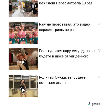
без слов! Пересмотрела 10 раз
Ржу не переставая, это видео
i
пересмотришь не раз
Ролик длится пару секунд, но вы
i
будете в шоке от увиденного
Ролик из Омска: вы будете
i
смеяться долго