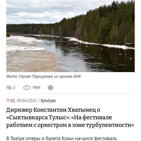
Фото Сергея Паршукова из архива БНК
2
1484
11:50,
06.04.2025
/
культура
Дирижер Константин Хватынец о
«Сыктывкарса Тулыс»: «На фестивале
работаем с оркестром в зоне турбулентности»
В Театре оперы и балета Коми начался фестиваль