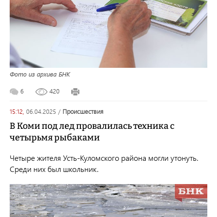
Фото из архива БНК
6
420
15:12,
06.04.2025
/
происшествия
В Коми под лед провалилась техника с
четырьмя рыбаками
Четыре жителя Усть-Куломского района могли утонуть.
Среди них был школьник.