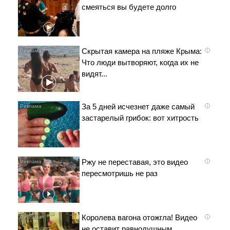
смеяться вы будете долго
Скрытая камера на пляже Крыма:
i
Что люди вытворяют, когда их не
видят...
За 5 дней исчезнет даже самый
i
застарелый грибок: вот хитрость
Ржу не переставая, это видео
i
пересмотришь не раз
Королева вагона отожгла! Видео
i
не оставит равнодушным