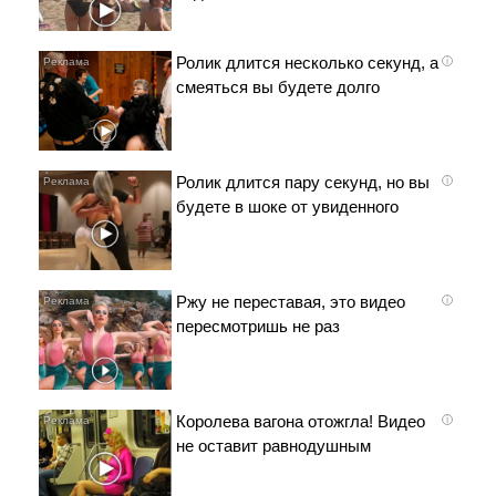
Ролик длится несколько секунд, а
i
смеяться вы будете долго
Ролик длится пару секунд, но вы
i
будете в шоке от увиденного
Ржу не переставая, это видео
i
пересмотришь не раз
Королева вагона отожгла! Видео
i
не оставит равнодушным