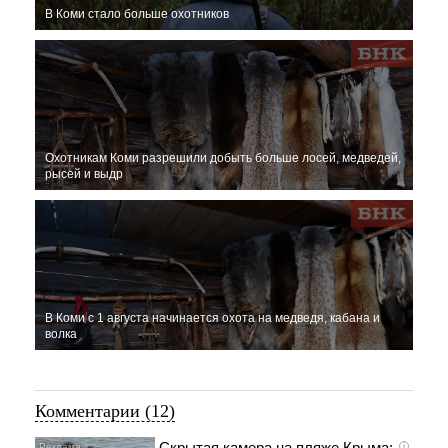
В Коми стало больше охотников
Охотникам Коми разрешили добыть больше лосей, медведей,
рысей и выдр
В Коми с 1 августа начинается охота на медведя, кабана и
волка
Комментарии (12)
Скрытая камера на пляже Крыма:
i