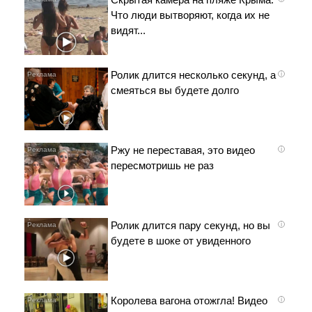
Что люди вытворяют, когда их не
видят...
Ролик длится несколько секунд, а
i
смеяться вы будете долго
Ржу не переставая, это видео
i
пересмотришь не раз
Ролик длится пару секунд, но вы
i
будете в шоке от увиденного
Королева вагона отожгла! Видео
i