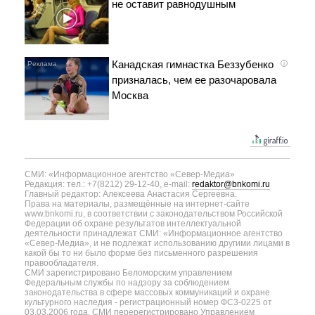
не оставит равнодушным
Канадская гимнастка Беззубенко
i
призналась, чем ее разочаровала
Москва
СМИ: «Информационное агентство «Север-Медиа»
Редакция: тел.: +7(8212) 29-12-40, e-mail:
redaktor@bnkomi.ru
Главный редактор: Алексеева Анастасия Сергеевна.
Права на материалы, размещённые на интернет-сайте
www.bnkomi.ru, в соответствии с законодательством Российской
Федерации об охране результатов интеллектуальной
деятельности принадлежат СМИ: «Информационное агентство
«Север-Медиа», и не подлежат использованию другими лицами в
какой бы то ни было форме без письменного разрешения
правообладателя.
СМИ зарегистрировано Беломорским управлением
Федеральным службы по надзору за соблюдением
законодательства в сфере массовых коммуникаций и охране
культурного наследия - регистрационный номер ФС3-0225 от
03.03.2006 года. СМИ перерегистрировано Управлением