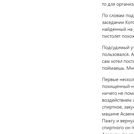
то для организ
По словам под
заседании Кот
найденный на д
пистолет похож
Подсудимый ут
пользовался. А
сам хотел пост
поймаешь. Мне
Первые нескол
похищенный на
ничего не пом
воздействием 
спиртное, заку
машине Асаенк
Пажгу и вернул
спиртного он п