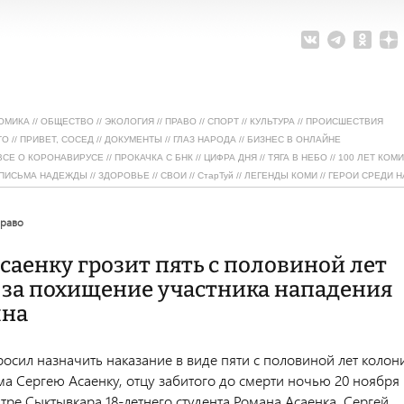
ОМИКА
//
ОБЩЕСТВО
//
ЭКОЛОГИЯ
//
ПРАВО
//
СПОРТ
//
КУЛЬТУРА
//
ПРОИСШЕСТВИЯ
ТО
//
ПРИВЕТ, СОСЕД
//
ДОКУМЕНТЫ
//
ГЛАЗ НАРОДА
//
БИЗНЕС В ОНЛАЙНЕ
ВСЕ О КОРОНАВИРУСЕ
//
ПРОКАЧКА С БНК
//
ЦИФРА ДНЯ
//
ТЯГА В НЕБО
//
100 ЛЕТ КОМИ
ПИСЬМА НАДЕЖДЫ
//
ЗДОРОВЬЕ
//
СВОИ
//
СтарТуй
//
ЛЕГЕНДЫ КОМИ
//
ГЕРОИ СРЕДИ Н
право
саенку грозит пять с половиной лет
 за похищение участника нападения
ына
осил назначить наказание в виде пяти с половиной лет колон
ма Сергею Асаенку, отцу забитого до смерти ночью 20 ноября
нтре Сыктывкара 18-летнего студента Романа Асаенка. Сергей