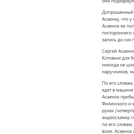
они подкараули
Допрошенный у
Асаенку, что у
Асаенок ее поп
постороннего 
запись до сих 
Сергей Асаенок
Котовым для б
никогда не шл
наручников, ни
По его словам,
едет в машин
Асаенок прибыл
Филинского и 
руках
(четверт
видеосъемку п
по его словам,
воли. Асаенок 