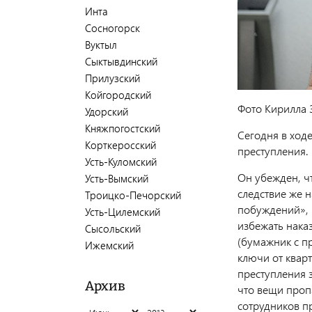
Инта
Сосногорск
Вуктыл
Сыктывдинский
Прилузский
Койгородский
Фото Кирилла 
Удорский
Княжпогостский
Сегодня в ход
Корткеросский
преступления.
Усть-Куломский
Он убежден, ч
Усть-Вымский
следствие же 
Троицко-Печорский
побуждений», 
Усть-Цилемский
избежать нака
Сысольский
(бумажник с п
Ижемский
ключи от кварт
преступления 
Архив
что вещи пропа
сотрудников п