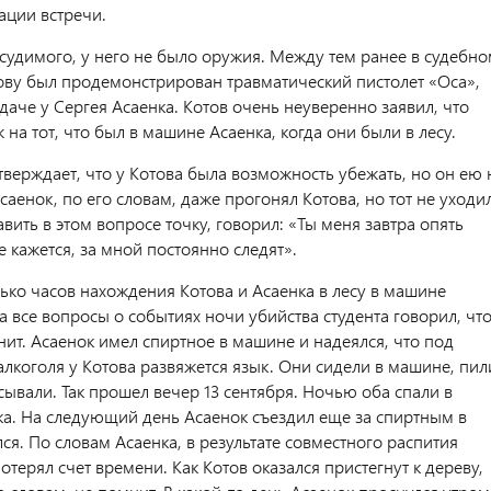
ации встречи.
судимого, у него не было оружия. Между тем ранее в судебно
ову был продемонстрирован травматический пистолет «Оса»,
аче у Сергея Асаенка. Котов очень неуверенно заявил, что
 на тот, что был в машине Асаенка, когда они были в лесу.
верждает, что у Котова была возможность убежать, но он ею 
саенок, по его словам, даже прогонял Котова, но тот не уходил
авить в этом вопросе точку, говорил: «Ты меня завтра опять
 кажется, за мной постоянно следят».
ько часов нахождения Котова и Асаенка в лесу в машине
 все вопросы о событиях ночи убийства студента говорил, чт
нит. Асаенок имел спиртное в машине и надеялся, что под
алкоголя у Котова развяжется язык. Они сидели в машине, пил
сывали. Так прошел вечер 13 сентября. Ночью оба спали в
а. На следующий день Асаенок съездил еще за спиртным в
ся. По словам Асаенка, в результате совместного распития
отерял счет времени. Как Котов оказался пристегнут к дереву,