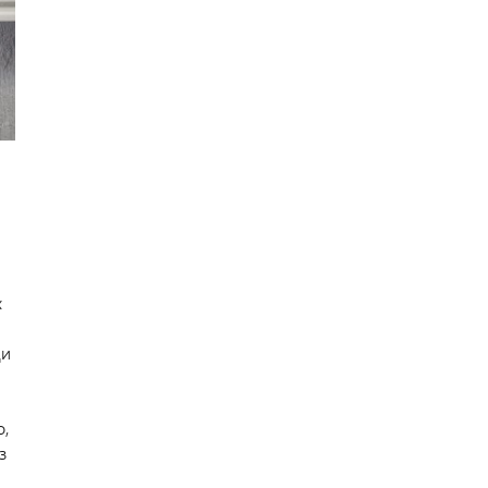
х
щи
о,
з