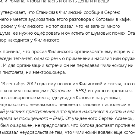
ли Романа, чтобы напасть и отнять деньги и вещи.
тверждает, что Станислав Филинский сообщил Сергею
 него имеется аудиозапись этого разговора с Котовым в кафе.
росил у Филинского, но тот сказал, что на записи много
шума, ее нужно оцифровать и очистить от шумовых помех. Эта
пор находится у Филинского.
 признал, что просил Филинского организовать ему встречу с
еседы тет-а-тет, однако речь о применении насилия или оруж
а. И для организации встречи он не передавал Филинскому ни
 пистолета, ни электрошокера.
 13 сентября 2012 года ему позвонил Филинский и сказал, что 
е с «нашим товарищем»
(Котовым – БНК)
, и нужно встретиться.
 в оговоренное место, где увидел Котова в наручниках,
еще какого-то незнакомого человека с газовым пистолетом в
ый участник преступления в это время находился в кустах и вел
ередачи похищенного – БНК)
. От увиденного Сергей Асаенок,
 был ошарашен, не предполагая, что Котова доставят против е
высказал неудовольствие тем, что Филинский вовлек еще кого-