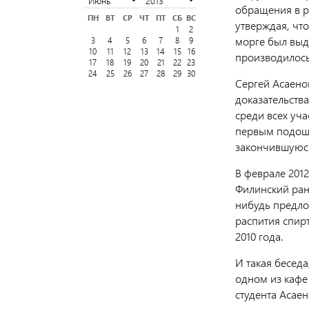
обращения в р
ПН
ВТ
СР
ЧТ
ПТ
СБ
ВС
утверждая, чт
1
2
морге был выд
3
4
5
6
7
8
9
10
11
12
13
14
15
16
производилось
17
18
19
20
21
22
23
24
25
26
27
28
29
30
Сергей Асаено
доказательств
среди всех уч
первым подошел
закончившуюс
В феврале 2012
Филинский ран
нибудь предло
распития спир
2010 года.
И такая беседа
одном из кафе 
студента Асае