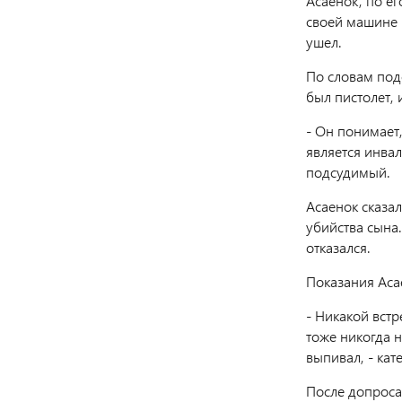
Асаенок, по ег
своей машине и
ушел.
По словам подс
был пистолет, 
- Он понимает
является инвал
подсудимый.
Асаенок сказал
убийства сына
отказался.
Показания Аса
- Никакой встр
тоже никогда н
выпивал, - ка
После допроса