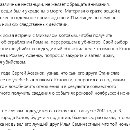
азличные инстанции, не желает обращать внимания,
о вещи были украдены в морге. Материал о краже вещей в
елен в отдельное производство и 11 месяцев по нему не
 никаких следственных действий.
к искал встречи с Михаилом Котовым, чтобы получить
а об ограблении Романа, переросшем в убийство. Свой выбор
астников убийства подсудимый объяснил тем, что именно Кото
 к Роману Асаенку, попросил закурить и затеял драку,
я убийством.
 года Сергей Асаенок, узнав, что сын его друга Станислав
ее по учебе был знаком с Котовым, попросил его под каким-
гом возобновить отношения и в результате совместного
тного получить сведения о событиях роковой ноябрьской ноч
, по словам подсудимого, состоялась в августе 2012 года. В
города Котов, будучи в подпитии, бахвалясь, рассказал, что н
нка их вывел его лучший друг Илья Семичастный, что той ноч