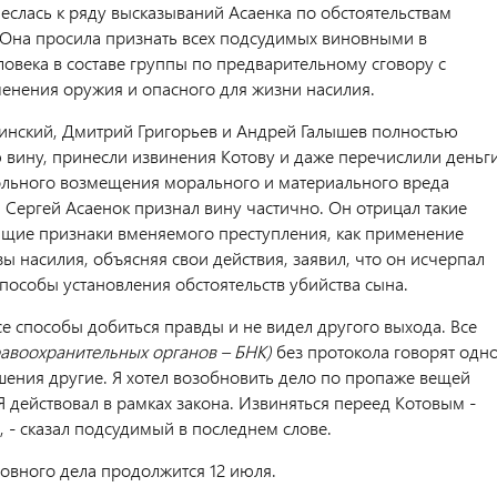
неслась к ряду высказываний Асаенка по обстоятельствам
 Она просила признать всех подсудимых виновными в
овека в составе группы по предварительному сговору с
енения оружия и опасного для жизни насилия.
инский, Дмитрий Григорьев и Андрей Галышев полностью
 вину, принесли извинения Котову и даже перечислили деньг
ольного возмещения морального и материального вреда
 Сергей Асаенок признал вину частично. Он отрицал такие
ие признаки вменяемого преступления, как применение
ы насилия, объясняя свои действия, заявил, что он исчерпал
способы установления обстоятельств убийства сына.
се способы добиться правды и не видел другого выхода. Все
равоохранительных органов – БНК)
без протокола говорят одно
шения другие. Я хотел возобновить дело по пропаже вещей
Я действовал в рамках закона. Извиняться переед Котовым -
, - сказал подсудимый в последнем слове.
овного дела продолжится 12 июля.