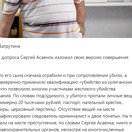
Затрутина
е допроса Сергей Асаенок изложил свою версию совершения
то его сына сначала ограбили и при сопротивлении убили, а
намеренно применило квалификацию «убийство из хулигански
что позволило многим участникам жестокого убийства
зания. По словам подсудимого, у убитого пропали личные ве
римерно 20 тысячами рублей, паспорт, нательный крестик,
иры, церковный перстень). Отсутствие вещей на месте
зафиксировали следователь-криминалист и двое понятых. На т
ли на месте преступления, по словам Сергея Асаенка, никто и
равоохранительных органов, несмотря на многочисленные