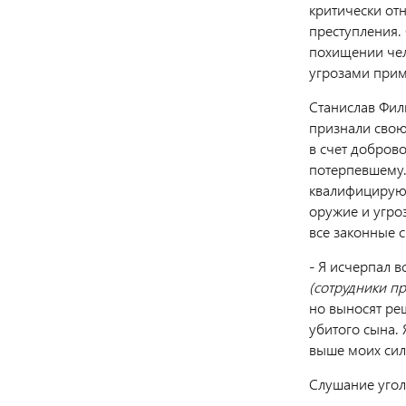
критически от
преступления.
похищении чел
угрозами прим
Станислав Фил
признали свою
в счет добров
потерпевшему.
квалифицирующ
оружие и угроз
все законные 
- Я исчерпал в
(сотрудники п
но выносят ре
убитого сына. 
выше моих сил
Слушание угол