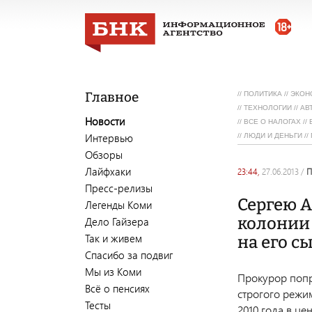
Главное
//
ПОЛИТИКА
//
ЭКОН
//
ТЕХНОЛОГИИ
//
АВ
Новости
//
ВСЕ О НАЛОГАХ
//
Интервью
//
ЛЮДИ И ДЕНЬГИ
//
Обзоры
Лайфхаки
23:44,
27.06.2013
/
Пресс-релизы
Сергею А
Легенды Коми
колонии
Дело Гайзера
Так и живем
на его с
Спасибо за подвиг
Мы из Коми
Прокурор попр
Всё о пенсиях
строгого режи
Тесты
2010 года в це