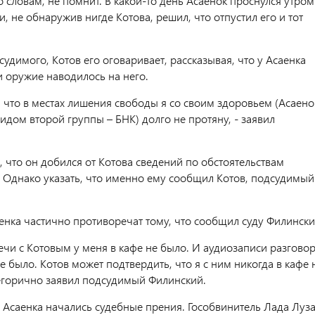
о словам, не помнит. В какой-то день Асаенок проснулся утром
, не обнаружив нигде Котова, решил, что отпустил его и тот
удимого, Котов его оговаривает, рассказывая, что у Асаенка
и оружие наводилось на него.
, что в местах лишения свободы я со своим здоровьем (Асаено
идом второй группы – БНК) долго не протяну, - заявил
, что он добился от Котова сведений по обстоятельствам
. Однако указать, что именно ему сообщил Котов, подсудимый
енка частично противоречат тому, что сообщил суду Филински
ечи с Котовым у меня в кафе не было. И аудиозаписи разгово
е было. Котов может подтвердить, что я с ним никогда в кафе 
тегорично заявил подсудимый Филинский.
 Асаенка начались судебные прения. Гособвинитель Лада Луз