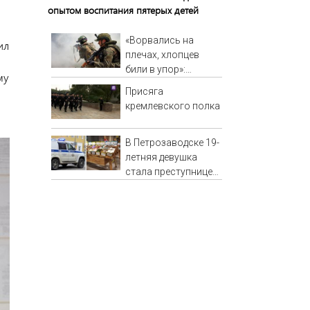
опытом воспитания пятерых детей
«Ворвались на
ил
плечах, хлопцев
били в упор»:
му
Алексеево-
Присяга
Дружковка стала
кремлевского полка
могильником для
«птах Мадьяра»
В Петрозаводске 19-
летняя девушка
стала преступницей
ради косметики