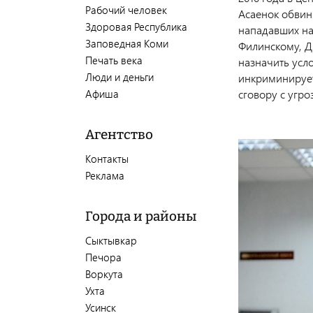
Рабочий человек
Асаенок обвин
Здоровая Республика
нападавших на
Заповедная Коми
Филинскому, Д
Печать века
назначить усл
Люди и деньги
инкриминирует
Афиша
сговору с угр
Агентство
Контакты
Реклама
Города и районы
Сыктывкар
Печора
Воркута
Ухта
Усинск