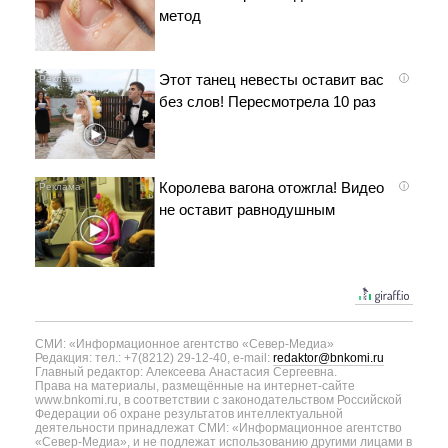
метод
Этот танец невесты оставит вас
i
без слов! Пересмотрела 10 раз
Королева вагона отожгла! Видео
i
не оставит равнодушным
СМИ: «Информационное агентство «Север-Медиа»
Редакция: тел.: +7(8212) 29-12-40, e-mail:
redaktor@bnkomi.ru
Главный редактор: Алексеева Анастасия Сергеевна.
Права на материалы, размещённые на интернет-сайте
www.bnkomi.ru, в соответствии с законодательством Российской
Федерации об охране результатов интеллектуальной
деятельности принадлежат СМИ: «Информационное агентство
«Север-Медиа», и не подлежат использованию другими лицами в