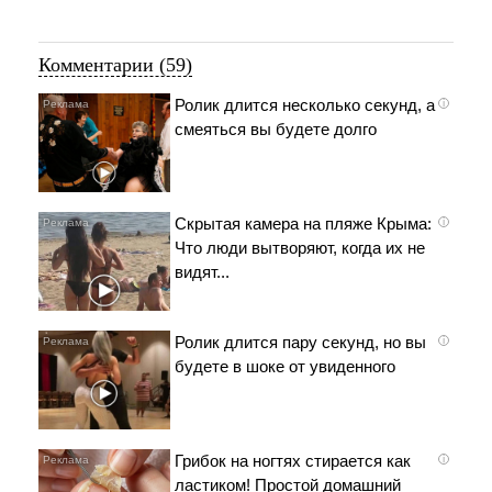
Комментарии (59)
Ролик длится несколько секунд, а
i
смеяться вы будете долго
Скрытая камера на пляже Крыма:
i
Что люди вытворяют, когда их не
видят...
Ролик длится пару секунд, но вы
i
будете в шоке от увиденного
Грибок на ногтях стирается как
i
ластиком! Простой домашний