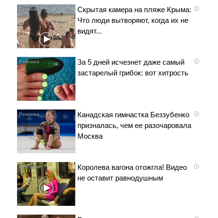
Скрытая камера на пляже Крыма:
i
Что люди вытворяют, когда их не
видят...
За 5 дней исчезнет даже самый
i
застарелый грибок: вот хитрость
Канадская гимнастка Беззубенко
i
призналась, чем ее разочаровала
Москва
Королева вагона отожгла! Видео
i
не оставит равнодушным