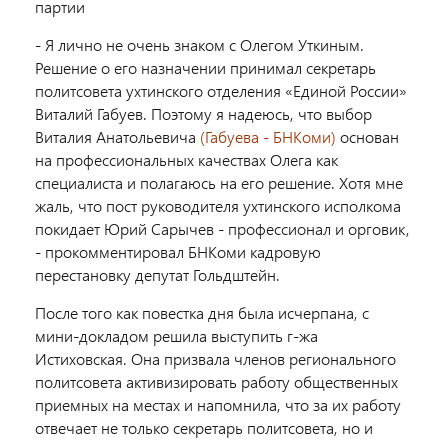
партии
- Я лично не очень знаком с Олегом Уткиным.
Решение о его назначении принимал секретарь
политсовета ухтинского отделения «Единой России»
Виталий Габуев. Поэтому я надеюсь, что выбор
Виталия Анатольевича
(Габуева - БНКоми)
основан
на профессиональных качествах Олега как
специалиста и полагаюсь на его решение. Хотя мне
жаль, что пост руководителя ухтинского исполкома
покидает Юрий Сарычев - профессионал и орговик,
- прокомментировал БНКоми кадровую
перестановку депутат Гольдштейн.
После того как повестка дня была исчерпана, с
мини-докладом решила выступить г-жа
Истиховская. Она призвала членов регионального
политсовета активизировать работу общественных
приемных на местах и напомнила, что за их работу
отвечает не только секретарь политсовета, но и