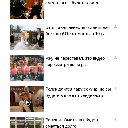
смеяться вы будете долго
Этот танец невесты оставит вас
i
без слов! Пересмотрела 10 раз
Ржу не переставая, это видео
i
пересмотришь не раз
Ролик длится пару секунд, но вы
i
будете в шоке от увиденного
Ролик из Омска: вы будете
i
смеяться долго