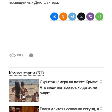
посвященных Дню шахтера.
1183
Комментарии (31)
Скрытая камера на пляже Крыма:
i
Что люди вытворяют, когда их не
видят...
Ролик длится несколько секунд, а
i