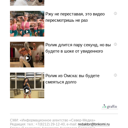
Ржу не переставая, это видео
i
пересмотришь не раз
Ролик длится пару секунд, но вы
i
будете в шоке от увиденного
Ролик из Омска: вы будете
i
смеяться долго
СМИ: «Информационное агентство «Север-Медиа»
Редакция: тел.: +7(8212) 29-12-40, e-mail:
redaktor@bnkomi.ru