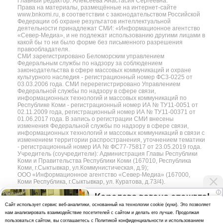
Главный редактор: Алексеева Анастасия Сергеевна.
Права на материалы, размещённые на интернет-сайте
www.bnkomi.ru, в соответствии с законодательством Российской
Федерации об охране результатов интеллектуальной
деятельности принадлежат СМИ: «Информационное агентство
«Север-Медиа», и не подлежат использованию другими лицами в
какой бы то ни было форме без письменного разрешения
правообладателя.
СМИ зарегистрировано Беломорским управлением
Федеральным службы по надзору за соблюдением
законодательства в сфере массовых коммуникаций и охране
культурного наследия - регистрационный номер ФС3-0225 от
03.03.2006 года. СМИ перерегистрировано Управлением
Федеральной службы по надзору в сфере связи,
информационных технологий и массовых коммуникаций по
Республике Коми - регистрационный номер ИА № ТУ11-0051 от
02.11.2009 года, регистрационный номер ИА № ТУ11-00371 от
01.06.2017 года. В запись о регистрации СМИ внесены
изменения Федеральной службы по надзору в сфере связи,
информационных технологий и массовых коммуникаций в связи с
изменением территории распространения, уточнением тематики
- регистрационный номер ИА № ФС77-75817 от 23.05.2019 года.
Учредитель (соучредители): Администрация Главы Республики
Коми и Правительства Республики Коми (167010, Республика
Коми, г.Сыктывкар, ул.Коммунистическая, д.9);
ООО «Информационное агентство «Север-Медиа» (167000,
Коми Республика, г.Сыктывкар, ул. Куратова, д.73/4).
i
Королева вагона отожгла!
Разработка сайта — web-студия «Цифровой Век»
Cайт использует сервис веб-аналитики, основанный на технологии cookie (куки). Это позволяет
Видео не оставит
нам анализировать взаимодействие посетителей с сайтом и делать его лучше. Продолжая
Политика
равнодушным
пользоваться сайтом, вы соглашаетесь с
Политикой конфиденциальности
и
использованием