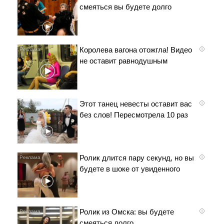
смеяться вы будете долго
Королева вагона отожгла! Видео
i
не оставит равнодушным
Этот танец невесты оставит вас
i
без слов! Пересмотрела 10 раз
Ролик длится пару секунд, но вы
i
будете в шоке от увиденного
Ролик из Омска: вы будете
i
смеяться долго