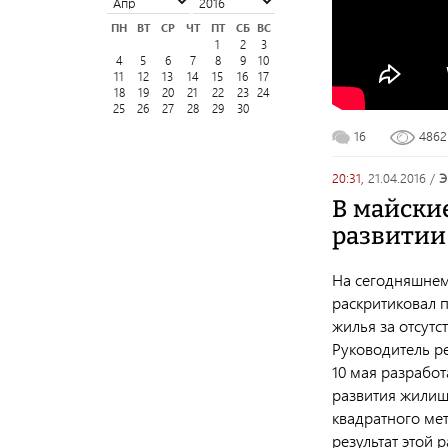
ПН
ВТ
СР
ЧТ
ПТ
СБ
ВС
1
2
3
4
5
6
7
8
9
10
11
12
13
14
15
16
17
18
19
20
21
22
23
24
25
26
27
28
29
30
16
486
20:31,
21.04.2016
/
В майски
развитии
На сегодняшнем
раскритиковал 
жилья за отсутс
Руководитель ре
10 мая разрабо
развития жилищ
квадратного ме
результат этой 