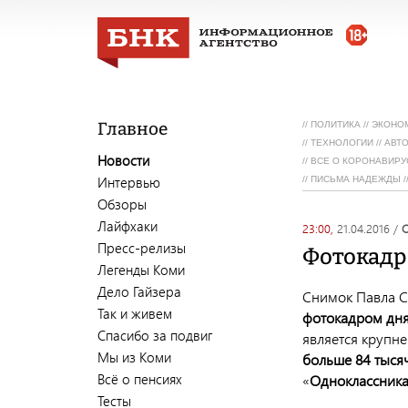
Главное
//
ПОЛИТИКА
//
ЭКОНО
//
ТЕХНОЛОГИИ
//
АВТ
Новости
//
ВСЕ О КОРОНАВИРУ
Интервью
//
ПИСЬМА НАДЕЖДЫ
/
Обзоры
Лайфхаки
23:00,
21.04.2016
/
Пресс-релизы
Фотокадр
Легенды Коми
Дело Гайзера
Снимок Павла С
Так и живем
фотокадром дн
Спасибо за подвиг
является крупн
Мы из Коми
больше 84 тысяч
Всё о пенсиях
«
Одноклассника
Тесты