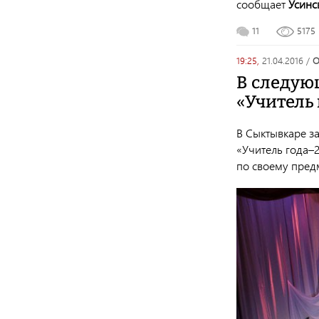
сообщает
Усинс
11
5175
19:25,
21.04.2016
/
В следую
«Учитель
В Сыктывкаре з
«Учитель года–2
по своему пред