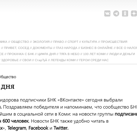
МИКА
//
ОБЩЕСТВО
//
ЭКОЛОГИЯ
//
ПРАВО
//
СПОРТ
//
КУЛЬТУРА
//
ПРОИСШЕСТВИЯ
О
//
ПРИВЕТ, СОСЕД
//
ДОКУМЕНТЫ
//
ГЛАЗ НАРОДА
//
БИЗНЕС В ОНЛАЙНЕ
//
ВСЕ О НАЛО
СЕ
//
ПРОКАЧКА С БНК
//
ЦИФРА ДНЯ
//
ТЯГА В НЕБО
//
100 ЛЕТ КОМИ
//
ЛЮДИ И ДЕНЬГИ
/
ЗДОРОВЬЕ
//
СВОИ
//
СтарТуй
//
ЛЕГЕНДЫ КОМИ
//
ГЕРОИ СРЕДИ НАС
общество
 дня
идорова подписчики БНК «ВКонтакте» сегодня выбрали
я.
Поздравляем победителя и напоминаем, что сообщество БН
ейшим в социальной сети в Коми: на новости группы
подписан
 600 человек
. Новости БНК также удобно читать в
х
»,
Telegram
,
Facebook
и
Twitter
.