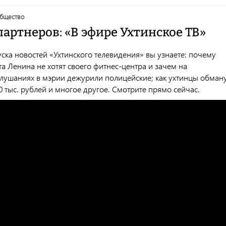
общество
артнеров: «В эфире Ухтинское ТВ»
ска новостей «Ухтинского телевидения» вы узнаете: почему
а Ленина не хотят своего фитнес-центра и зачем на
лушаниях в мэрии дежурили полицейские; как ухтинцы обман
0 тыс. рублей и многое другое. Смотрите прямо сейчас.