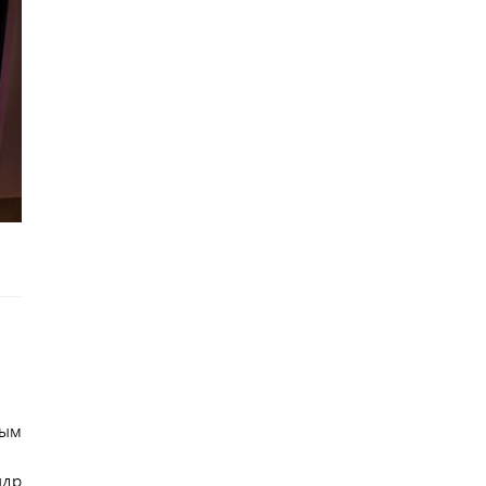
ным
ндр