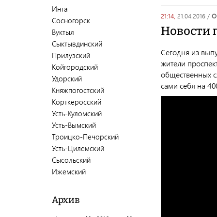
Инта
21:14,
21.04.2016
/
Сосногорск
Новости п
Вуктыл
Сыктывдинский
Сегодня из выпу
Прилузский
жители проспект
Койгородский
общественных с
Удорский
сами себя на 40
Княжпогостский
Корткеросский
Усть-Куломский
Усть-Вымский
Троицко-Печорский
Усть-Цилемский
Сысольский
Ижемский
Архив