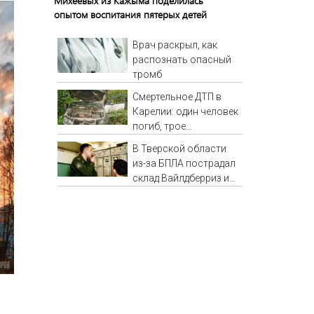
Михеевых из Кажыма поделилась
опытом воспитания пятерых детей
Врач раскрыл, как
распознать опасный
тромб
Смертельное ДТП в
Карелии: один человек
погиб, трое
пострадали (ФОТО)
В Тверской области
из-за БПЛА пострадал
склад Вайлдберриз и
постройки в СНТ –
Новости Твери и
городов Тверской
области сегодня -
Afanasy.biz – Тверские
новости. Новости