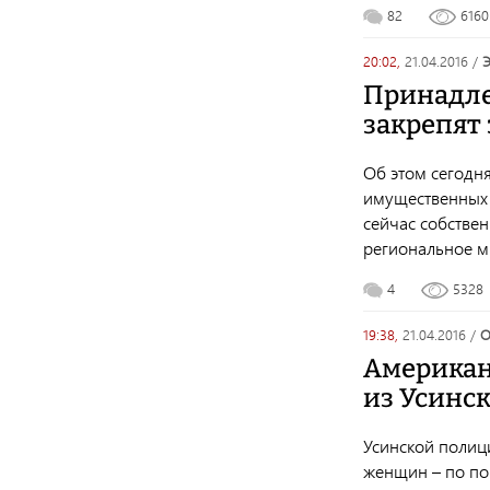
82
616
20:02,
21.04.2016
/
Принадле
закрепят
Об этом сегодн
имущественных 
сейчас собстве
региональное м
4
5328
19:38,
21.04.2016
/
Американ
из Усинск
Усинской полиц
женщин – по пов