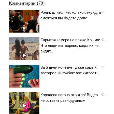
Комментарии (70)
Ролик длится несколько секунд, а
i
смеяться вы будете долго
Скрытая камера на пляже Крыма:
i
Что люди вытворяют, когда их не
видят...
За 5 дней исчезнет даже самый
i
застарелый грибок: вот хитрость
Королева вагона отожгла! Видео
i
не оставит равнодушным