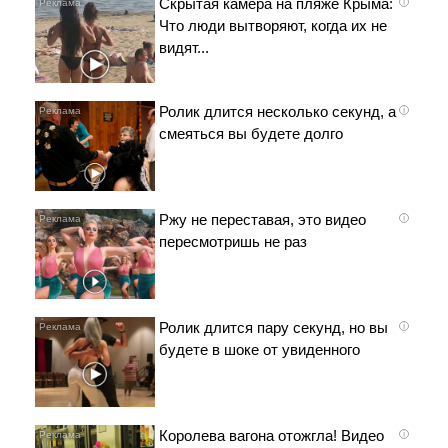
Скрытая камера на пляже Крыма:
i
Что люди вытворяют, когда их не
видят...
Ролик длится несколько секунд, а
i
смеяться вы будете долго
Ржу не переставая, это видео
i
пересмотришь не раз
Ролик длится пару секунд, но вы
i
будете в шоке от увиденного
Королева вагона отожгла! Видео
i