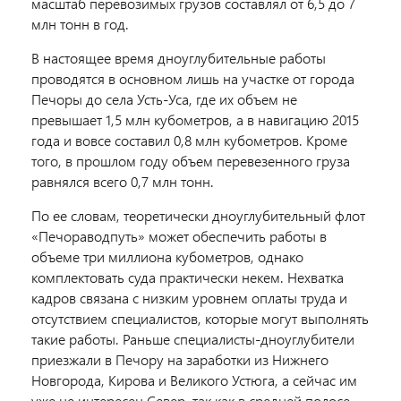
масштаб перевозимых грузов составлял от 6,5 до 7
млн тонн в год.
В настоящее время дноуглубительные работы
проводятся в основном лишь на участке от города
Печоры до села Усть-Уса, где их объем не
превышает 1,5 млн кубометров, а в навигацию 2015
года и вовсе составил 0,8 млн кубометров. Кроме
того, в прошлом году объем перевезенного груза
равнялся всего 0,7 млн тонн.
По ее словам, теоретически дноуглубительный флот
«Печораводпуть» может обеспечить работы в
объеме три миллиона кубометров, однако
комплектовать суда практически некем. Нехватка
кадров связана с низким уровнем оплаты труда и
отсутствием специалистов, которые могут выполнять
такие работы. Раньше специалисты-дноуглубители
приезжали в Печору на заработки из Нижнего
Новгорода, Кирова и Великого Устюга, а сейчас им
уже не интересен Север, так как в средней полосе