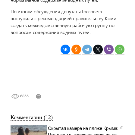
По итогам обсуждения депутаты Госсовета
выступили с рекомендацией правительству Коми
создать межведомственную рабочую группу по
вопросам содержания водных путей.
6866
Комментарии (12)
Скрытая камера на пляже Крыма:
i
Что люди вытворяют, когда их не