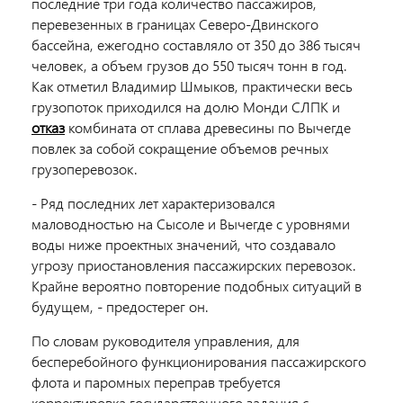
последние три года количество пассажиров,
перевезенных в границах Северо-Двинского
бассейна, ежегодно составляло от 350 до 386 тысяч
человек, а объем грузов до 550 тысяч тонн в год.
Как отметил Владимир Шмыков, практически весь
грузопоток приходился на долю Монди СЛПК и
отказ
комбината от сплава древесины по Вычегде
повлек за собой сокращение объемов речных
грузоперевозок.
- Ряд последних лет характеризовался
маловодностью на Сысоле и Вычегде с уровнями
воды ниже проектных значений, что создавало
угрозу приостановления пассажирских перевозок.
Крайне вероятно повторение подобных ситуаций в
будущем, - предостерег он.
По словам руководителя управления, для
бесперебойного функционирования пассажирского
флота и паромных переправ требуется
корректировка государственного задания с