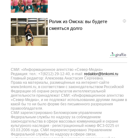
Ролик из Омска: вы будете
i
смеяться долго
СМИ: «Информационное агентство «Север-Медиа»
Редакция: тел.: +7(8212) 29-12-40, e-mail:
redaktor@bnkomi.ru
Главный редактор: Алексеева Анастасия Сергеевна.
Права на материалы, размещённые на интернет-сайте
www.bnkomi.ru, в соответствии с законодательством Российской
Федерации об охране результатов интеллектуальной
деятельности принадлежат СМИ: «Информационное агентство
«Север-Медиа», и не подлежат использованию другими лицами в
какой бы то ни было форме без письменного разрешения
правообладателя.
СМИ зарегистрировано Беломорским управлением
Федеральным службы по надзору за соблюдением
законодательства в сфере массовых коммуникаций и охране
культурного наследия - регистрационный номер ФС3-0225 от
03.03.2006 года. СМИ перерегистрировано Управлением
Федеральной службы по надзору в сфере связи,