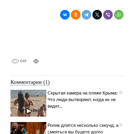
649
Комментарии (1)
Скрытая камера на пляже Крыма:
i
Что люди вытворяют, когда их не
видят...
Ролик длится несколько секунд, а
i
смеяться вы будете долго