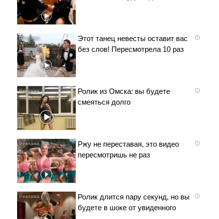
Этот танец невесты оставит вас
i
без слов! Пересмотрела 10 раз
Ролик из Омска: вы будете
i
смеяться долго
Ржу не переставая, это видео
i
пересмотришь не раз
Ролик длится пару секунд, но вы
i
будете в шоке от увиденного