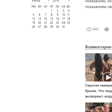
показаниях, к
показаниям св
ПН
ВТ
СР
ЧТ
ПТ
СБ
ВС
1
2
3
4
5
6
7
8
9
10
11
12
13
14
15
16
17
18
19
20
21
22
23
25
24
26
27
28
29
30
31
855
Комментарии 
Скрытая камера
Крыма: Что люд
вытворяют, когд
видят...