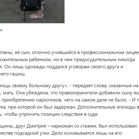
ка
тланы, ее сын, отлично учившийся в профессиональном лицее
ложительным ребенком, ни в чем предосудительным никогда
л. Он лишь однажды поддался уговорам своего друга и
него гашиш.
мощь своему больному другу», - передает слова, сказанные на
, мать. Она убеждена, что правоохранители добавили сыну е
 приобретению наркотиков, чего на самом деле не было. - И 
тка, при которой он был задержан. Дополнительные эпизоды 
, чтобы упрочить позиции следствия в суде.
щины, друг Дмитрия – наркоман со стажем, был использован
честве подсадной утки. Дело основывается лишь на его