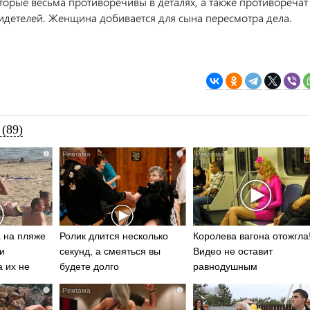
оторые весьма противоречивы в деталях, а также противоречат
идетелей. Женщина добивается для сына пересмотра дела.
(89)
i
i
 на пляже
Ролик длится несколько
Королева вагона отожгла
и
секунд, а смеяться вы
Видео не оставит
а их не
будете долго
равнодушным
i
i