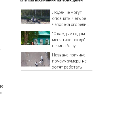
Людей не могут
опознать: четыре
человека сгорели
заживо в страшном
"С каждым годом
ДТП на трассе
меня тянет сюда":
07/08/2026 –
певица Алсу
,
Новости
приехала в
Названа причина,
татарскую деревню,
почему зумеры не
где прошло ее
хотят работать
детство 07/08/2026
– Новости
ще
то
в