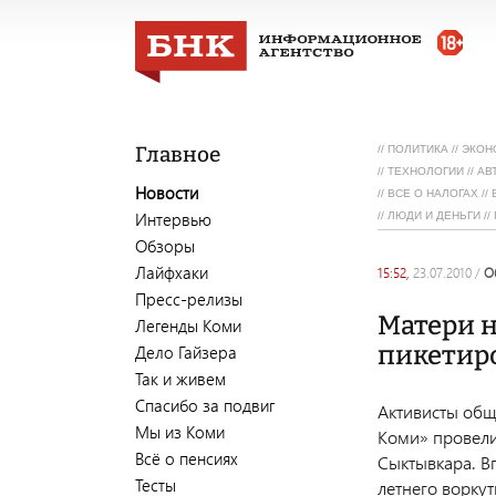
Главное
//
ПОЛИТИКА
//
ЭКОН
//
ТЕХНОЛОГИИ
//
АВ
Новости
//
ВСЕ О НАЛОГАХ
//
Интервью
//
ЛЮДИ И ДЕНЬГИ
//
Обзоры
Лайфхаки
15:52,
23.07.2010
/
Пресс-релизы
Матери 
Легенды Коми
пикетир
Дело Гайзера
Так и живем
Спасибо за подвиг
Активисты общ
Мы из Коми
Коми» провели
Всё о пенсиях
Сыктывкара. Вп
Тесты
летнего ворку