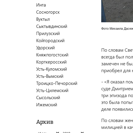
Инта
Сосногорск
Вуктыл
Сыктывдинский
Фото Михаила Дасю
Прилузский
Койгородский
Удорский
По словам Све
Княжпогостский
всегда был по
Корткеросский
замечен не бы
Усть-Куломский
приобрел для 
Усть-Вымский
- «Я оказал по
Троицко-Печорский
суде Дмитрием
Усть-Цилемский
три эпизода по
Сысольский
это была попы
Ижемский
деле появились
По словам жен
Архив
милицией в ка