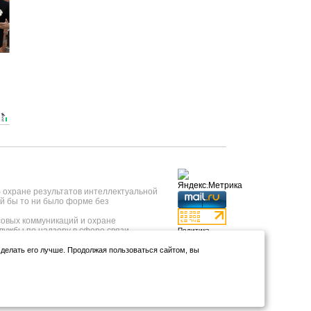
б охране результатов интеллектуальной
й бы то ни было форме без
овых коммуникаций и охране
лужбы по надзору в сфере связи,
Политика
 года, регистрационный номер ИА №
конфиденциальности
нформационных технологий и массовых
и делать его лучше. Продолжая пользоваться сайтом, вы
Использование
т 23.05.2019 года.
аналитики и
тывкар, ул.Коммунистическая, д.9);
файлов куки
*