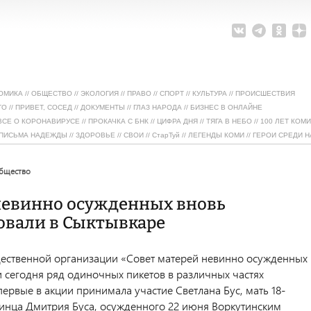
ОМИКА
//
ОБЩЕСТВО
//
ЭКОЛОГИЯ
//
ПРАВО
//
СПОРТ
//
КУЛЬТУРА
//
ПРОИСШЕСТВИЯ
ТО
//
ПРИВЕТ, СОСЕД
//
ДОКУМЕНТЫ
//
ГЛАЗ НАРОДА
//
БИЗНЕС В ОНЛАЙНЕ
ВСЕ О КОРОНАВИРУСЕ
//
ПРОКАЧКА С БНК
//
ЦИФРА ДНЯ
//
ТЯГА В НЕБО
//
100 ЛЕТ КОМИ
ПИСЬМА НАДЕЖДЫ
//
ЗДОРОВЬЕ
//
СВОИ
//
СтарТуй
//
ЛЕГЕНДЫ КОМИ
//
ГЕРОИ СРЕДИ Н
общество
невинно осужденных вновь
овали в Сыктывкаре
ественной организации «Совет матерей невинно осужденных
 сегодня ряд одиночных пикетов в различных частях
ервые в акции принимала участие Светлана Бус, мать 18-
тинца Дмитрия Буса, осужденного 22 июня Воркутинским