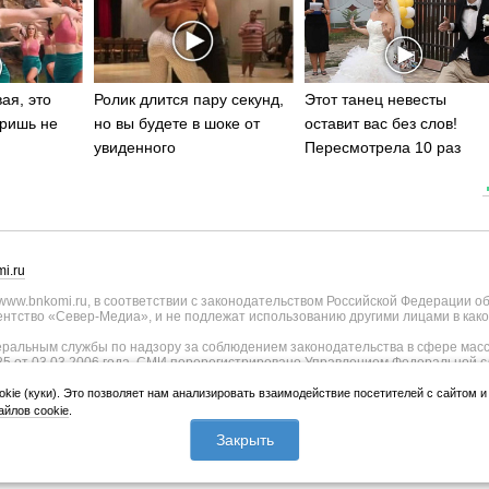
ая, это
Ролик длится пару секунд,
Этот танец невесты
ришь не
но вы будете в шоке от
оставит вас без слов!
увиденного
Пересмотрела 10 раз
i.ru
ww.bnkomi.ru, в соответствии с законодательством Российской Федерации о
тство «Север-Медиа», и не подлежат использованию другими лицами в како
альным службы по надзору за соблюдением законодательства в сфере масс
25 от 03.03.2006 года. СМИ перерегистрировано Управлением Федеральной с
о Республике Коми - регистрационный номер ИА № ТУ11-0051 от 02.11.2009
ии СМИ внесены изменения Федеральной службы по надзору в сфере связи, и
okie (куки). Это позволяет нам анализировать взаимодействие посетителей с сайтом 
странения, уточнением тематики - регистрационный номер ИА № ФС77-75817 о
йлов cookie
.
лики Коми и Правительства Республики Коми (167010, Республика Коми, г.Сык
 Коми Республика, г.Сыктывкар, ул. Куратова, д.73/4).
Закрыть