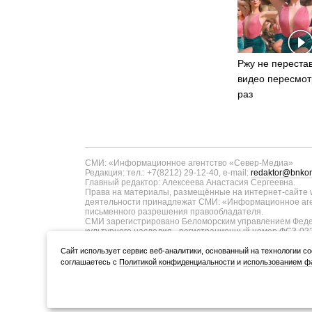
Ржу не перестав
видео пересмот
раз
СМИ: «Информационное агентство «Север-Медиа»
Редакция: тел.: +7(8212) 29-12-40, e-mail:
redaktor@bnkom
Главный редактор: Алексеева Анастасия Сергеевна.
Права на материалы, размещённые на интернет-сайте w
деятельности принадлежат СМИ: «Информационное аген
письменного разрешения правообладателя.
СМИ зарегистрировано Беломорским управлением Федер
культурного наследия - регистрационный номер ФС3-02
информационных технологий и массовых коммуникаций п
ТУ11-00371 от 01.06.2017 года. В запись о регистрац
Cайт использует сервис веб-аналитики, основанный на технологии co
коммуникаций в связи с изменением территории распро
соглашаетесь с
Политикой конфиденциальности
и
использованием фа
Учредитель (соучредители): Администрация Главы Респуб
ООО «Информационное агентство «Север-Медиа» (167000,
Разработка сайта — web-студия «Цифровой Век»