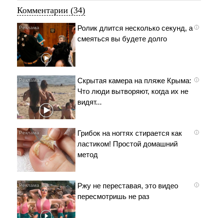
Комментарии (34)
Ролик длится несколько секунд, а
i
смеяться вы будете долго
Скрытая камера на пляже Крыма:
i
Что люди вытворяют, когда их не
видят...
Грибок на ногтях стирается как
i
ластиком! Простой домашний
метод
Ржу не переставая, это видео
i
пересмотришь не раз