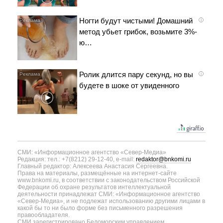
Ногти будут чистыми! Домашний
i
метод убьет грибок, возьмите 3%-
ю…
Ролик длится пару секунд, но вы
i
будете в шоке от увиденного
СМИ: «Информационное агентство «Север-Медиа»
Редакция: тел.: +7(8212) 29-12-40, e-mail:
redaktor@bnkomi.ru
Главный редактор: Алексеева Анастасия Сергеевна.
Права на материалы, размещённые на интернет-сайте
www.bnkomi.ru, в соответствии с законодательством Российской
Федерации об охране результатов интеллектуальной
деятельности принадлежат СМИ: «Информационное агентство
«Север-Медиа», и не подлежат использованию другими лицами в
какой бы то ни было форме без письменного разрешения
правообладателя.
СМИ зарегистрировано Беломорским управлением