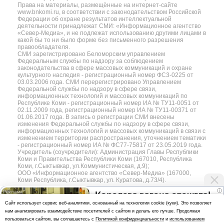
Права на материалы, размещённые на интернет-сайте
www.bnkomi.ru, в соответствии с законодательством Российской
Федерации об охране результатов интеллектуальной
деятельности принадлежат СМИ: «Информационное агентство
«Север-Медиа», и не подлежат использованию другими лицами в
какой бы то ни было форме без письменного разрешения
правообладателя.
СМИ зарегистрировано Беломорским управлением
Федеральным службы по надзору за соблюдением
законодательства в сфере массовых коммуникаций и охране
культурного наследия - регистрационный номер ФС3-0225 от
03.03.2006 года. СМИ перерегистрировано Управлением
Федеральной службы по надзору в сфере связи,
информационных технологий и массовых коммуникаций по
Республике Коми - регистрационный номер ИА № ТУ11-0051 от
02.11.2009 года, регистрационный номер ИА № ТУ11-00371 от
01.06.2017 года. В запись о регистрации СМИ внесены
изменения Федеральной службы по надзору в сфере связи,
информационных технологий и массовых коммуникаций в связи с
изменением территории распространения, уточнением тематики
- регистрационный номер ИА № ФС77-75817 от 23.05.2019 года.
Учредитель (соучредители): Администрация Главы Республики
Коми и Правительства Республики Коми (167010, Республика
Коми, г.Сыктывкар, ул.Коммунистическая, д.9);
ООО «Информационное агентство «Север-Медиа» (167000,
Коми Республика, г.Сыктывкар, ул. Куратова, д.73/4).
i
Королева вагона отожгла!
Разработка сайта — web-студия «Цифровой Век»
Cайт использует сервис веб-аналитики, основанный на технологии cookie (куки). Это позволяет
Видео не оставит
нам анализировать взаимодействие посетителей с сайтом и делать его лучше. Продолжая
Политика
равнодушным
пользоваться сайтом, вы соглашаетесь с
Политикой конфиденциальности
и
использованием