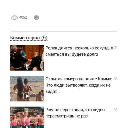
4052
Комментарии (6)
Ролик длится несколько секунд, а
i
смеяться вы будете долго
Скрытая камера на пляже Крыма:
i
Что люди вытворяют, когда их не
видят...
Ржу не переставая, это видео
i
пересмотришь не раз