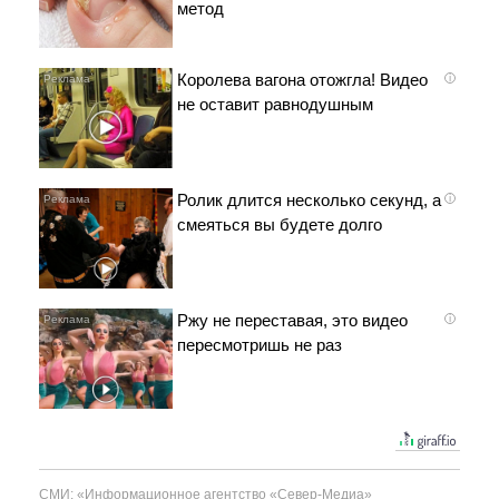
метод
Королева вагона отожгла! Видео
i
не оставит равнодушным
Ролик длится несколько секунд, а
i
смеяться вы будете долго
Ржу не переставая, это видео
i
пересмотришь не раз
СМИ: «Информационное агентство «Север-Медиа»