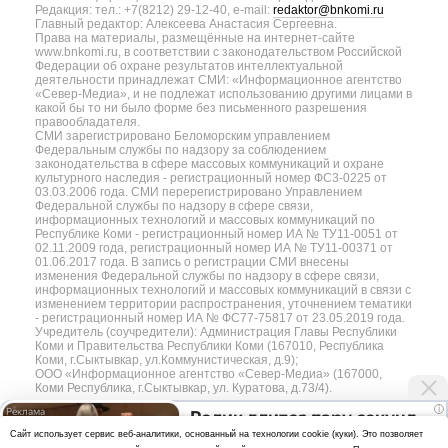
Редакция: тел.: +7(8212) 29-12-40, e-mail:
redaktor@bnkomi.ru
Главный редактор: Алексеева Анастасия Сергеевна.
Права на материалы, размещённые на интернет-сайте
www.bnkomi.ru, в соответствии с законодательством Российской
Федерации об охране результатов интеллектуальной
деятельности принадлежат СМИ: «Информационное агентство
«Север-Медиа», и не подлежат использованию другими лицами в
какой бы то ни было форме без письменного разрешения
правообладателя.
СМИ зарегистрировано Беломорским управлением
Федеральным службы по надзору за соблюдением
законодательства в сфере массовых коммуникаций и охране
культурного наследия - регистрационный номер ФС3-0225 от
03.03.2006 года. СМИ перерегистрировано Управлением
Федеральной службы по надзору в сфере связи,
информационных технологий и массовых коммуникаций по
Республике Коми - регистрационный номер ИА № ТУ11-0051 от
02.11.2009 года, регистрационный номер ИА № ТУ11-00371 от
01.06.2017 года. В запись о регистрации СМИ внесены
изменения Федеральной службы по надзору в сфере связи,
информационных технологий и массовых коммуникаций в связи с
изменением территории распространения, уточнением тематики
- регистрационный номер ИА № ФС77-75817 от 23.05.2019 года.
Учредитель (соучредители): Администрация Главы Республики
Коми и Правительства Республики Коми (167010, Республика
Коми, г.Сыктывкар, ул.Коммунистическая, д.9);
ООО «Информационное агентство «Север-Медиа» (167000,
Коми Республика, г.Сыктывкар, ул. Куратова, д.73/4).
i
Ролик длится пару секунд,
Разработка сайта — web-студия «Цифровой Век»
Cайт использует сервис веб-аналитики, основанный на технологии cookie (куки). Это позволяет
но вы будете в шоке от