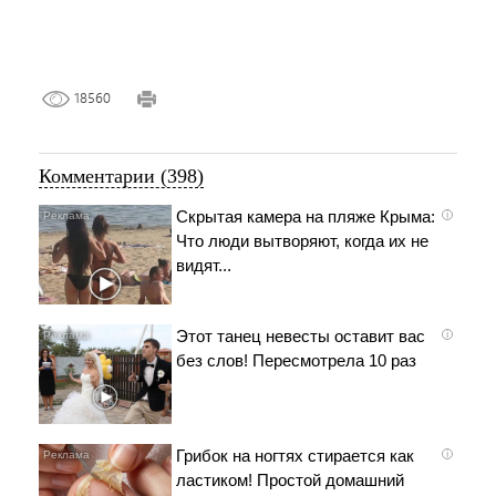
18560
Комментарии (398)
Скрытая камера на пляже Крыма:
i
Что люди вытворяют, когда их не
видят...
Этот танец невесты оставит вас
i
без слов! Пересмотрела 10 раз
Грибок на ногтях стирается как
i
ластиком! Простой домашний