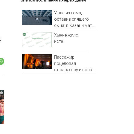
Ушла из дома,
оставив спящего
сына: в Казани мать
пойдет под суд за
Хыянәт җиле
.
гибель малыша
исте
07/08/2026 –
Новости
Пассажир
поцеловал
стюардессу и попал
под арест - АБН 24
i