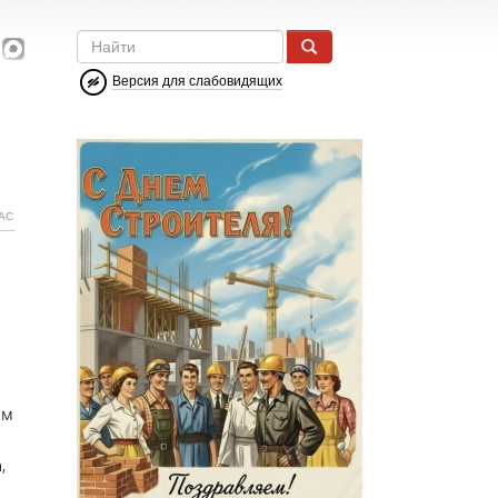
Версия для слабовидящих
АС
ам
м
,