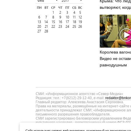
Крыма: Что люд
вытворяют, когд
ПН
ВТ
СР
ЧТ
ПТ
СБ
ВС
1
2
3
4
5
видят...
6
7
8
9
10
11
12
13
14
15
16
17
18
19
20
21
22
23
24
25
26
27
28
Королева вагона
Видео не остав
равнодушным
СМИ: «Информационное агентство «Север-Медиа»
Редакция: тел.: +7(8212) 29-12-40, e-mail:
redaktor@bnkom
Главный редактор: Алексеева Анастасия Сергеевна.
Права на материалы, размещённые на интернет-сайте w
деятельности принадлежат СМИ: «Информационное аген
письменного разрешения правообладателя.
СМИ зарегистрировано Беломорским управлением Федер
культурного наследия - регистрационный номер ФС3-02
информационных технологий и массовых коммуникаций п
ТУ11-00371 от 01.06.2017 года. В запись о регистрац
Cайт использует сервис веб-аналитики, основанный на технологии co