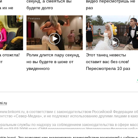
и
секунд, а смеяться вы
видео пересмотришь не
а их не
будете долго
раз
i
i
 отожгла!
Ролик длится пару секунд,
Этот танец невесты
ит
но вы будете в шоке от
оставит вас без слов!
увиденного
Пересмотрела 10 раз
i.ru
ww.bnkomi.ru, в соответствии с законодательством Российской Федерации о
тство «Север-Медиа», и не подлежат использованию другими лицами в како
альным службы по надзору за соблюдением законодательства в сфере масс
25 от 03.03.2006 года. СМИ перерегистрировано Управлением Федеральной с
о Республике Коми - регистрационный номер ИА № ТУ11-0051 от 02.11.2009
ии СМИ внесены изменения Федеральной службы по надзору в сфере связи, и
okie (куки). Это позволяет нам анализировать взаимодействие посетителей с сайтом 