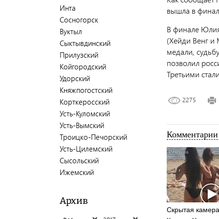
Инта
вышла в финал,
Сосногорск
В финале Юлия
Вуктыл
(Хейди Венг и
Сыктывдинский
медали, судьб
Прилузский
позволил росс
Койгородский
Т
ретьими стал
Удорский
Княжпогостский
2275
Корткеросский
Усть-Куломский
Усть-Вымский
Комментарии 
Троицко-Печорский
Усть-Цилемский
Сысольский
Ижемский
Архив
Скрытая камера