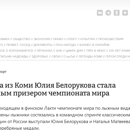
ОМИКА
//
ОБЩЕСТВО
//
ЭКОЛОГИЯ
//
ПРАВО
//
СПОРТ
//
КУЛЬТУРА
//
ПРОИСШЕСТВИЯ
ТО
//
ПРИВЕТ, СОСЕД
//
ДОКУМЕНТЫ
//
ГЛАЗ НАРОДА
//
БИЗНЕС В ОНЛАЙНЕ
ВСЕ О КОРОНАВИРУСЕ
//
ПРОКАЧКА С БНК
//
ЦИФРА ДНЯ
//
ТЯГА В НЕБО
//
100 ЛЕТ КОМИ
ПИСЬМА НАДЕЖДЫ
//
ЗДОРОВЬЕ
//
СВОИ
//
СтарТуй
//
ЛЕГЕНДЫ КОМИ
//
ГЕРОИ СРЕДИ Н
спорт
 из Коми Юлия Белорукова стала
ным призером чемпионата мира
оходящем в финском Лахти чемпионате мира по лыжным вид
мены-лыжники состязались в командном спринте классически
щин от России выступали Юлия Белорукова и Наталья Матвеева
еребряные медали.