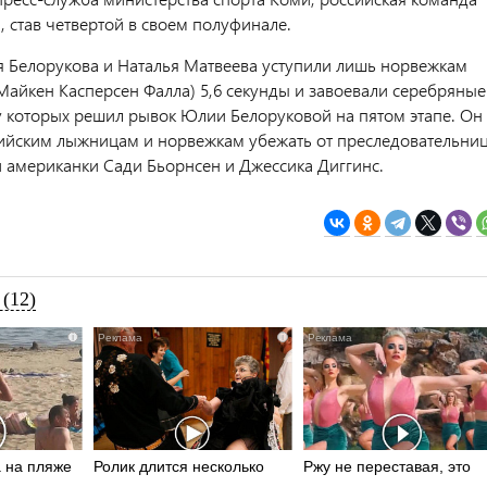
 став четвертой в своем полуфинале.
 Белорукова и Наталья Матвеева уступили лишь норвежкам
 Майкен Касперсен Фалла) 5,6 секунды и завоевали серебряные
у которых решил рывок Юлии Белоруковой на пятом этапе. Он
ийским лыжницам и норвежкам убежать от преследовательниц
и американки Сади Бьорнсен и Джессика Диггинс.
(12)
i
i
 на пляже
Ролик длится несколько
Ржу не переставая, это