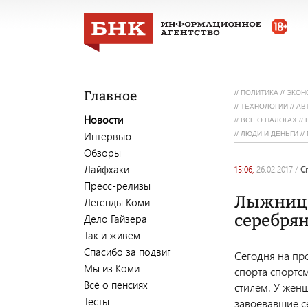
Главное
//
ПОЛИТИКА
//
ЭКОН
//
ТЕХНОЛОГИИ
//
АВ
Новости
//
ВСЕ О НАЛОГАХ
//
Интервью
//
ЛЮДИ И ДЕНЬГИ
//
Обзоры
Лайфхаки
15:06,
26.02.2017
/
Пресс-релизы
Лыжница
Легенды Коми
серебря
Дело Гайзера
Так и живем
Спасибо за подвиг
Сегодня на пр
Мы из Коми
спорта спортс
Всё о пенсиях
стилем. У жен
Тесты
завоевавшие с