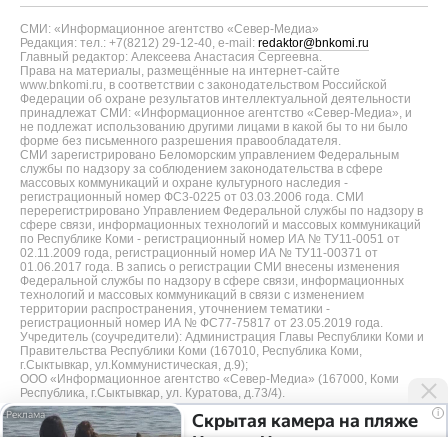
СМИ: «Информационное агентство «Север-Медиа»
Редакция: тел.: +7(8212) 29-12-40, e-mail:
redaktor@bnkomi.ru
Главный редактор: Алексеева Анастасия Сергеевна.
Права на материалы, размещённые на интернет-сайте
www.bnkomi.ru, в соответствии с законодательством Российской
Федерации об охране результатов интеллектуальной деятельности
принадлежат СМИ: «Информационное агентство «Север-Медиа», и
не подлежат использованию другими лицами в какой бы то ни было
форме без письменного разрешения правообладателя.
СМИ зарегистрировано Беломорским управлением Федеральным
службы по надзору за соблюдением законодательства в сфере
массовых коммуникаций и охране культурного наследия -
регистрационный номер ФС3-0225 от 03.03.2006 года. СМИ
перерегистрировано Управлением Федеральной службы по надзору в
сфере связи, информационных технологий и массовых коммуникаций
по Республике Коми - регистрационный номер ИА № ТУ11-0051 от
02.11.2009 года, регистрационный номер ИА № ТУ11-00371 от
01.06.2017 года. В запись о регистрации СМИ внесены изменения
Федеральной службы по надзору в сфере связи, информационных
технологий и массовых коммуникаций в связи с изменением
территории распространения, уточнением тематики -
регистрационный номер ИА № ФС77-75817 от 23.05.2019 года.
Учредитель (соучредители): Администрация Главы Республики Коми и
Правительства Республики Коми (167010, Республика Коми,
г.Сыктывкар, ул.Коммунистическая, д.9);
ООО «Информационное агентство «Север-Медиа» (167000, Коми
Республика, г.Сыктывкар, ул. Куратова, д.73/4).
i
Скрытая камера на пляже
Разработка сайта — web-студия «Цифровой Век»
Крыма: Что люди