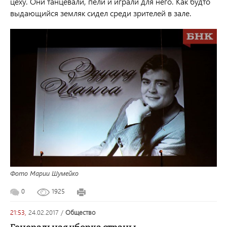
цеху. Они танцевали, пели и играли для него. Как будто
выдающийся земляк сидел среди зрителей в зале.
Фото Марии Шумейко
0
1925
21:53,
24.02.2017
/
общество