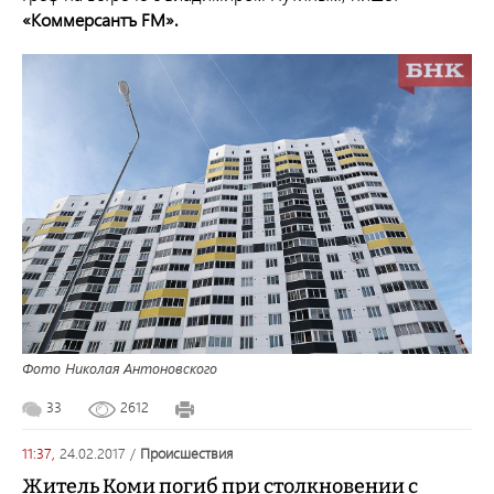
«Коммерсантъ FM».
Фото Николая Антоновского
33
2612
11:37,
24.02.2017
/
происшествия
Житель Коми погиб при столкновении с