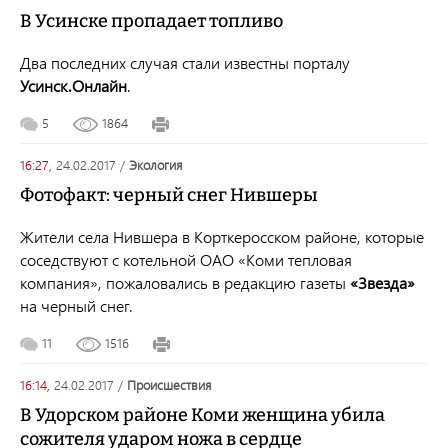
В Усинске пропадает топливо
Два последних случая стали известны порталу
Усинск.Онлайн
.
5
1864
16:27,
24.02.2017
/
экология
Фотофакт: черный снег Нившеры
Жители села Нившера в Корткеросском районе, которые
соседствуют с котельной ОАО «Коми тепловая
компания»
, пожаловались в редакцию
газеты
«Звезда»
на черный снег.
11
1516
16:14,
24.02.2017
/
происшествия
В Удорском районе Коми женщина убила
сожителя ударом ножа в сердце