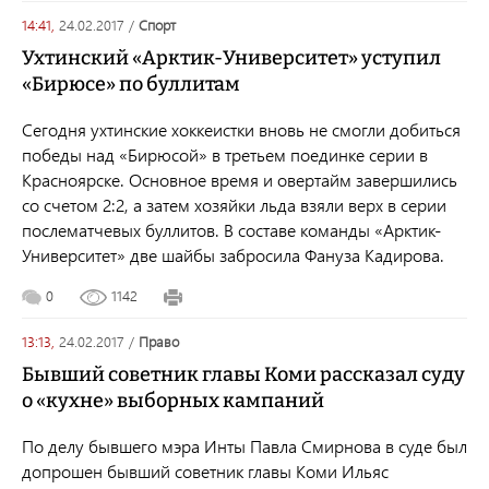
14:41,
24.02.2017
/
спорт
Ухтинский «Арктик-Университет» уступил
«Бирюсе» по буллитам
Сегодня ухтинские хоккеистки вновь не смогли добиться
победы над «Бирюсой» в третьем поединке серии в
Красноярске. Основное время и овертайм завершились
со счетом 2:2, а затем хозяйки льда взяли верх в серии
послематчевых буллитов. В составе команды «Арктик-
Университет» две шайбы забросила Фануза Кадирова.
0
1142
13:13,
24.02.2017
/
право
Бывший советник главы Коми рассказал суду
о «кухне» выборных кампаний
По делу бывшего мэра Инты Павла Смирнова в суде был
допрошен бывший советник главы Коми Ильяс