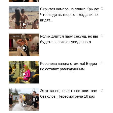
Скрытая камера на пляже Крыма:
i
Что люди вытворяют, когда их не
видят...
Ролик длится пару секунд, но вы
i
будете в шоке от увиденного
Королева вагона отожгла! Видео
i
не оставит равнодушным
Этот танец невесты оставит вас
i
без слов! Пересмотрела 10 раз