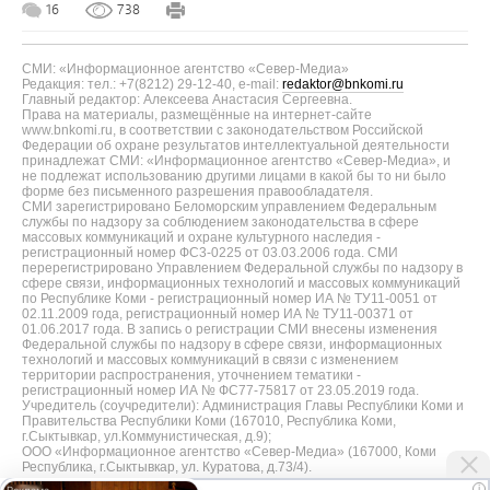
16
738
СМИ: «Информационное агентство «Север-Медиа»
Редакция: тел.: +7(8212) 29-12-40, e-mail:
redaktor@bnkomi.ru
Главный редактор: Алексеева Анастасия Сергеевна.
Права на материалы, размещённые на интернет-сайте
www.bnkomi.ru, в соответствии с законодательством Российской
Федерации об охране результатов интеллектуальной деятельности
принадлежат СМИ: «Информационное агентство «Север-Медиа», и
не подлежат использованию другими лицами в какой бы то ни было
форме без письменного разрешения правообладателя.
СМИ зарегистрировано Беломорским управлением Федеральным
службы по надзору за соблюдением законодательства в сфере
массовых коммуникаций и охране культурного наследия -
регистрационный номер ФС3-0225 от 03.03.2006 года. СМИ
перерегистрировано Управлением Федеральной службы по надзору в
сфере связи, информационных технологий и массовых коммуникаций
по Республике Коми - регистрационный номер ИА № ТУ11-0051 от
02.11.2009 года, регистрационный номер ИА № ТУ11-00371 от
01.06.2017 года. В запись о регистрации СМИ внесены изменения
Федеральной службы по надзору в сфере связи, информационных
технологий и массовых коммуникаций в связи с изменением
территории распространения, уточнением тематики -
регистрационный номер ИА № ФС77-75817 от 23.05.2019 года.
Учредитель (соучредители): Администрация Главы Республики Коми и
Правительства Республики Коми (167010, Республика Коми,
г.Сыктывкар, ул.Коммунистическая, д.9);
ООО «Информационное агентство «Север-Медиа» (167000, Коми
Республика, г.Сыктывкар, ул. Куратова, д.73/4).
i