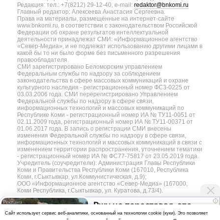
Редакция: тел.: +7(8212) 29-12-40, e-mail:
redaktor@bnkomi.ru
Главный редактор: Алексеева Анастасия Сергеевна.
Права на материалы, размещённые на интернет-сайте
www.bnkomi.ru, в соответствии с законодательством Российской
Федерации об охране результатов интеллектуальной
деятельности принадлежат СМИ: «Информационное агентство
«Север-Медиа», и не подлежат использованию другими лицами в
какой бы то ни было форме без письменного разрешения
правообладателя.
СМИ зарегистрировано Беломорским управлением
Федеральным службы по надзору за соблюдением
законодательства в сфере массовых коммуникаций и охране
культурного наследия - регистрационный номер ФС3-0225 от
03.03.2006 года. СМИ перерегистрировано Управлением
Федеральной службы по надзору в сфере связи,
информационных технологий и массовых коммуникаций по
Республике Коми - регистрационный номер ИА № ТУ11-0051 от
02.11.2009 года, регистрационный номер ИА № ТУ11-00371 от
01.06.2017 года. В запись о регистрации СМИ внесены
изменения Федеральной службы по надзору в сфере связи,
информационных технологий и массовых коммуникаций в связи с
изменением территории распространения, уточнением тематики
- регистрационный номер ИА № ФС77-75817 от 23.05.2019 года.
Учредитель (соучредители): Администрация Главы Республики
Коми и Правительства Республики Коми (167010, Республика
Коми, г.Сыктывкар, ул.Коммунистическая, д.9);
ООО «Информационное агентство «Север-Медиа» (167000,
Коми Республика, г.Сыктывкар, ул. Куратова, д.73/4).
i
Ржу не переставая, это
Разработка сайта — web-студия «Цифровой Век»
Cайт использует сервис веб-аналитики, основанный на технологии cookie (куки). Это позволяет
видео пересмотришь не