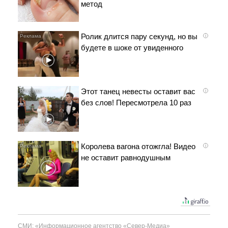
метод
Ролик длится пару секунд, но вы
i
будете в шоке от увиденного
Этот танец невесты оставит вас
i
без слов! Пересмотрела 10 раз
Королева вагона отожгла! Видео
i
не оставит равнодушным
СМИ: «Информационное агентство «Север-Медиа»