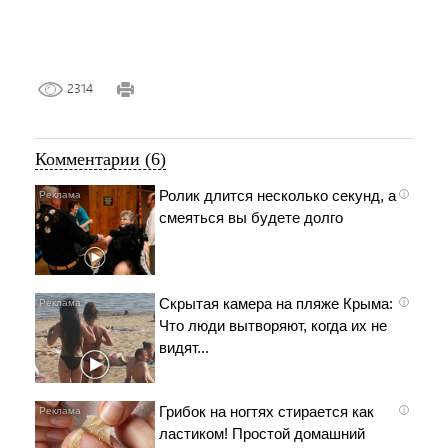
2314
Комментарии (6)
Ролик длится несколько секунд, а
i
смеяться вы будете долго
Скрытая камера на пляже Крыма:
i
Что люди вытворяют, когда их не
видят...
Грибок на ногтях стирается как
i
ластиком! Простой домашний