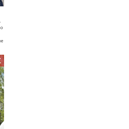
.
но
ые