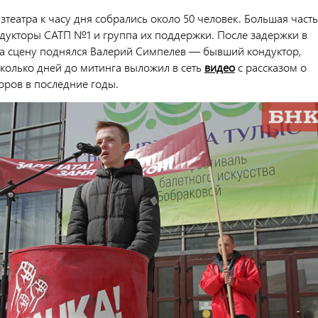
зтеатра к часу дня собрались около 50 человек. Большая часть
укторы САТП №1 и группа их поддержки. После задержки в
на сцену поднялся Валерий Симпелев — бывший кондуктор,
сколько дней до митинга выложил в сеть
видео
с рассказом о
оров в последние годы.