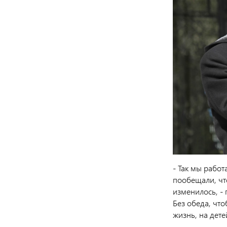
- Так мы работ
пообещали, что
изменилось, -
Без обеда, что
жизнь, на дете