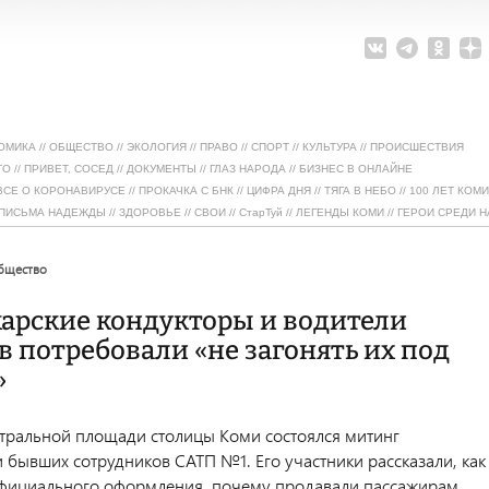
ОМИКА
//
ОБЩЕСТВО
//
ЭКОЛОГИЯ
//
ПРАВО
//
СПОРТ
//
КУЛЬТУРА
//
ПРОИСШЕСТВИЯ
ТО
//
ПРИВЕТ, СОСЕД
//
ДОКУМЕНТЫ
//
ГЛАЗ НАРОДА
//
БИЗНЕС В ОНЛАЙНЕ
ВСЕ О КОРОНАВИРУСЕ
//
ПРОКАЧКА С БНК
//
ЦИФРА ДНЯ
//
ТЯГА В НЕБО
//
100 ЛЕТ КОМИ
ПИСЬМА НАДЕЖДЫ
//
ЗДОРОВЬЕ
//
СВОИ
//
СтарТуй
//
ЛЕГЕНДЫ КОМИ
//
ГЕРОИ СРЕДИ Н
общество
арские кондукторы и водители
в потребовали «не загонять их под
»
атральной площади столицы Коми состоялся митинг
 бывших сотрудников САТП №1. Его участники рассказали, как
официального оформления, почему продавали пассажирам