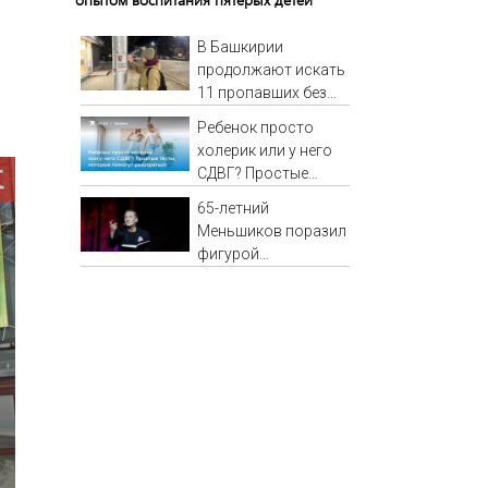
В Башкирии
продолжают искать
11 пропавших без
вести
Ребенок просто
холерик или у него
СДВГ? Простые
тесты, которые
65-летний
помогут
Меньшиков поразил
разобраться
фигурой
поклонников на
отдыхе в Греции