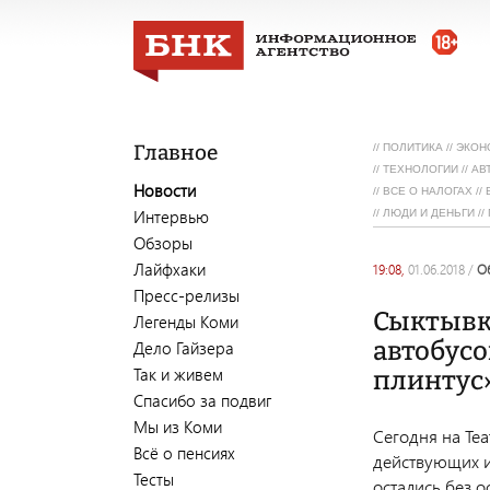
Главное
//
ПОЛИТИКА
//
ЭКОН
//
ТЕХНОЛОГИИ
//
АВ
Новости
//
ВСЕ О НАЛОГАХ
//
Интервью
//
ЛЮДИ И ДЕНЬГИ
//
Обзоры
Лайфхаки
19:08,
01.06.2018
/
Пресс-релизы
Сыктывк
Легенды Коми
автобусо
Дело Гайзера
Так и живем
плинтус
Спасибо за подвиг
Мы из Коми
Сегодня на Те
Всё о пенсиях
действующих и
Тесты
остались без 