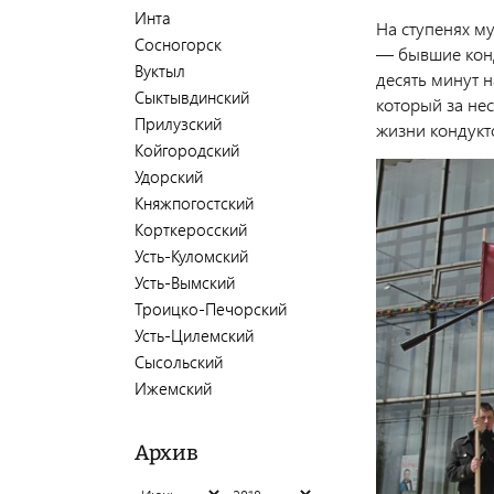
Инта
На ступенях му
Сосногорск
— бывшие конд
Вуктыл
десять минут 
Сыктывдинский
который за не
Прилузский
жизни кондукт
Койгородский
Удорский
Княжпогостский
Корткеросский
Усть-Куломский
Усть-Вымский
Троицко-Печорский
Усть-Цилемский
Сысольский
Ижемский
Архив