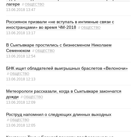
лагере
//
ОБЩЕСТВО
13.06.2018 13:47
Россиянок призвали «не вступать в интимные связи с
иностранцами» во время ЧМ-2018
//
ОБЩЕСТВО
13.06.2018 13:17
В Сыктывкаре простились с бизнесменом Николаем
Семенюком
//
ОБЩЕСТВО
13.06.2018 12:54
БНК ищет обладателей выигрышных браслетов «Велоночи»
//
ОБЩЕСТВО
13.06.2018 12:13
Метеорологи рассказали, когда в Сыктывкаре закончатся
дожди
//
ОБЩЕСТВО
13.06.2018 12:09
Роструд напомнил о следующих длинных выходных
//
ОБЩЕСТВО
13.06.2018 12:05