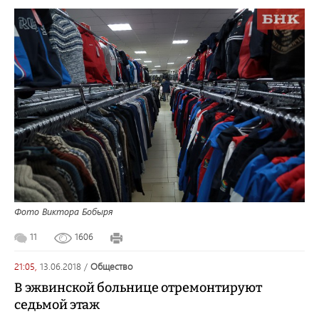
Фото Виктора Бобыря
11
1606
21:05,
13.06.2018
/
общество
В эжвинской больнице отремонтируют
седьмой этаж