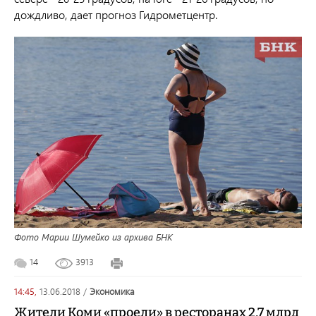
дождливо, дает прогноз Гидрометцентр.
Фото Марии Шумейко из архива БНК
14
3913
14:45,
13.06.2018
/
экономика
Жители Коми «проели» в ресторанах 2,7 млрд