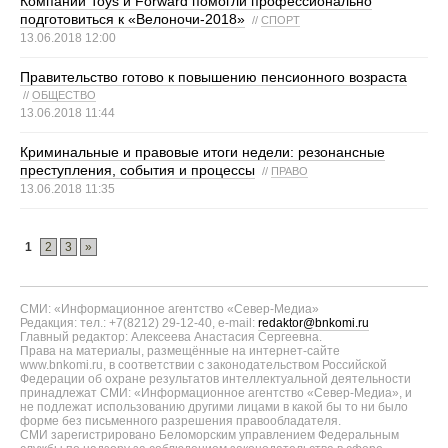
Компании Toys и Forward помогли профессионально
подготовиться к «Велоночи-2018»
//
СПОРТ
13.06.2018 12:00
Правительство готово к повышению пенсионного возраста
//
ОБЩЕСТВО
13.06.2018 11:44
Криминальные и правовые итоги недели: резонансные
преступления, события и процессы
//
ПРАВО
13.06.2018 11:35
1
2
3
»
СМИ: «Информационное агентство «Север-Медиа»
Редакция: тел.: +7(8212) 29-12-40, e-mail:
redaktor@bnkomi.ru
Главный редактор: Алексеева Анастасия Сергеевна.
Права на материалы, размещённые на интернет-сайте
www.bnkomi.ru, в соответствии с законодательством Российской
Федерации об охране результатов интеллектуальной деятельности
принадлежат СМИ: «Информационное агентство «Север-Медиа», и
не подлежат использованию другими лицами в какой бы то ни было
форме без письменного разрешения правообладателя.
СМИ зарегистрировано Беломорским управлением Федеральным