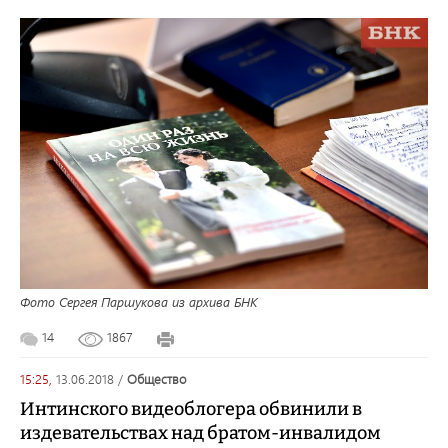
Фото Сергея Паршукова из архива БНК
14
1867
15:25,
13.06.2018
/
общество
Интинского видеоблогера обвинили в
издевательствах над братом-инвалидом