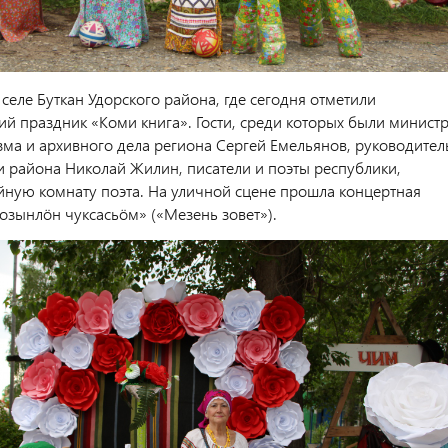
 селе Буткан Удорского района, где сегодня отметили
ий праздник «Коми книга». Гости, среди которых были минист
изма и архивного дела региона Сергей Емельянов, руководител
 района Николай Жилин, писатели и поэты республики,
йную комнату поэта. На уличной сцене прошла концертная
зынлӧн чуксасьӧм» («Мезень зовет»).