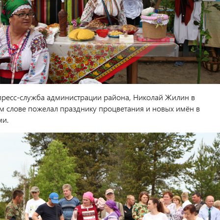
пресс-служба администрации района, Николай Жилин в
м слове пожелал празднику процветания и новых имён в
ми.