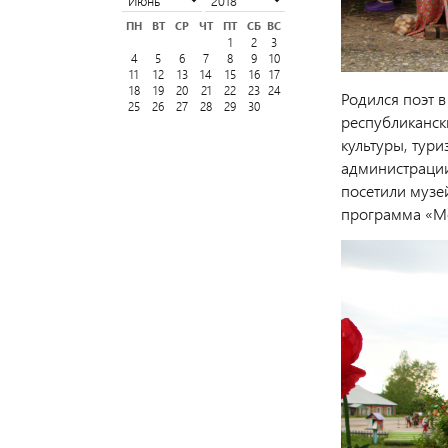
ПН
ВТ
СР
ЧТ
ПТ
СБ
ВС
1
2
3
4
5
6
7
8
9
10
11
12
13
14
15
16
17
18
19
20
21
22
23
24
Родился поэт в
25
26
27
28
29
30
республиканск
культуры, тур
администрации
посетили музе
программа «Мо