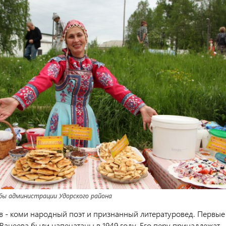
бы администрации Удорского района
в - коми народный поэт и признанный литературовед. Первые
Ванеева были напечатаны в 1949 году. Его перу принадлежат