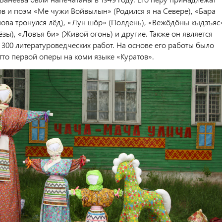
ов и поэм «Ме чужи Войвылын» (Родился я на Севере), «Бара
нова тронулся лёд), «Лун шӧр» (Полдень), «Вежӧдӧны кыдзъяс
зы), «Ловъя би» (Живой огонь) и другие. Также он является
 300 литературоведческих работ. На основе его работы было
тто первой оперы на коми языке «Куратов».