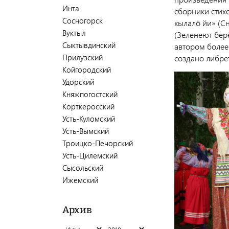
Инта
сборники стих
Сосногорск
кылалӧ йи» (С
Вуктыл
(Зеленеют берё
Сыктывдинский
автором более
Прилузский
создано либре
Койгородский
Удорский
Княжпогостский
Корткеросский
Усть-Куломский
Усть-Вымский
Троицко-Печорский
Усть-Цилемский
Сысольский
Ижемский
Архив