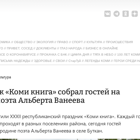
ОМИКА
//
ОБЩЕСТВО
//
ЭКОЛОГИЯ
//
ПРАВО
//
СПОРТ
//
КУЛЬТУРА
//
ПРОИСШЕСТВИЯ
ТО
//
ПРИВЕТ, СОСЕД
//
ДОКУМЕНТЫ
//
ГЛАЗ НАРОДА
//
БИЗНЕС В ОНЛАЙНЕ
ВСЕ О КОРОНАВИРУСЕ
//
ПРОКАЧКА С БНК
//
ЦИФРА ДНЯ
//
ТЯГА В НЕБО
//
100 ЛЕТ КОМИ
ПИСЬМА НАДЕЖДЫ
//
ЗДОРОВЬЕ
//
СВОИ
//
СтарТуй
//
ЛЕГЕНДЫ КОМИ
//
ГЕРОИ СРЕДИ Н
ультура
 «Коми книга» собрал гостей на
оэта Альберта Ванеева
тили XXXII республиканский праздник «Коми книга». Каждый г
проходят в разных поселениях района, сегодня гостей
родине поэта Альберта Ванеева в селе Буткан.