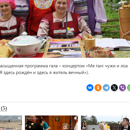
асыщенная программа гала – концертом «Ме танi чужи и лоа
«Я здесь рождён и здесь я житель вечный»).
(5)
i
i