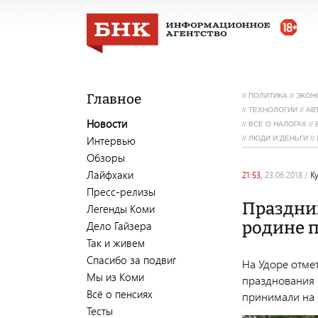
Главное
//
ПОЛИТИКА
//
ЭКОН
//
ТЕХНОЛОГИИ
//
АВ
Новости
//
ВСЕ О НАЛОГАХ
//
Интервью
//
ЛЮДИ И ДЕНЬГИ
//
Обзоры
Лайфхаки
21:53,
23.06.2018
/
к
Пресс-релизы
Праздник
Легенды Коми
родине п
Дело Гайзера
Так и живем
Спасибо за подвиг
На Удоре отме
Мы из Коми
празднования 
Всё о пенсиях
принимали на 
Тесты