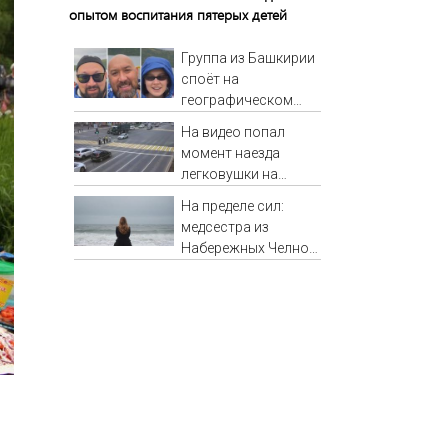
опытом воспитания пятерых детей
Группа из Башкирии
споёт на
географическом
Северном полюсе
На видео попал
момент наезда
легковушки на
пешеходов, где
На пределе сил:
пострадали
медсестра из
минимум восемь
Набережных Челнов
человек 06/08/2026
стала самым
– Новости
уставшим
человеком в России
06/08/2026 –
Новости