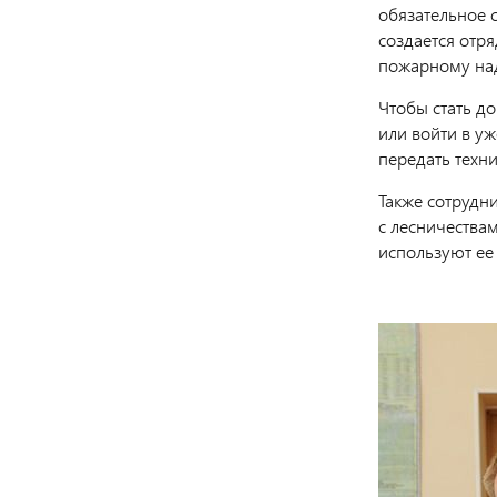
обязательное с
создается отря
пожарному на
Чтобы стать д
или войти в у
передать техни
Также сотрудн
с лесничествам
используют ее 