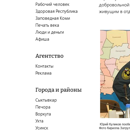
Рабочий человек
добровольной 
Здоровая Республика
живущим в отд
Заповедная Коми
Печать века
Люди и деньги
Афиша
Агентство
Контакты
Реклама
Города и районы
Сыктывкар
Печора
Воркута
Ухта
Юрий Куликов пообе
Усинск
Фото Кирилла Затру