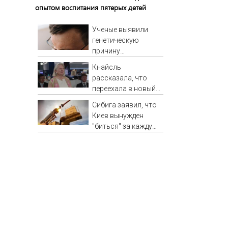
опытом воспитания пятерых детей
Ученые выявили
генетическую
причину
повышенной
Кнайсль
потливости
рассказала, что
переехала в новый
дом в Рязанской
Сибига заявил, что
области - Новости
Киев вынужден
на Вести.ru
"биться" за каждую
ракету к Patriot -
Новости на Вести.ru