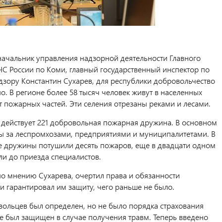
 начальник управления надзорной деятельности Главного
С России по Коми, главный государственный инспектор по
зору Константин Сухарев, для республики добровольчество
о. В регионе более 58 тысяч человек живут в населенных
ет пожарных частей. Эти селения отрезаны реками и лесами.
 действует 221 добровольная пожарная дружина. В основном
ы за леспромхозами, предприятиями и муниципалитетами. В
ие дружины потушили десять пожаров, еще в двадцати одном
ли до приезда специалистов.
по мнению Сухарева, очертил права и обязанности
и гарантировал им защиту, чего раньше не было.
овольцев был определен, но не было порядка страхования
не был защищен в случае получения травм. Теперь введено