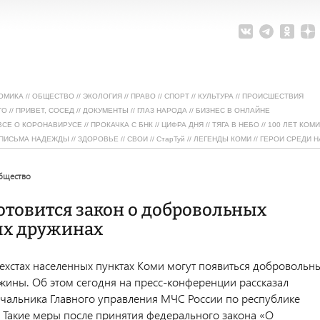
ОМИКА
//
ОБЩЕСТВО
//
ЭКОЛОГИЯ
//
ПРАВО
//
СПОРТ
//
КУЛЬТУРА
//
ПРОИСШЕСТВИЯ
ТО
//
ПРИВЕТ, СОСЕД
//
ДОКУМЕНТЫ
//
ГЛАЗ НАРОДА
//
БИЗНЕС В ОНЛАЙНЕ
ВСЕ О КОРОНАВИРУСЕ
//
ПРОКАЧКА С БНК
//
ЦИФРА ДНЯ
//
ТЯГА В НЕБО
//
100 ЛЕТ КОМИ
ПИСЬМА НАДЕЖДЫ
//
ЗДОРОВЬЕ
//
СВОИ
//
СтарТуй
//
ЛЕГЕНДЫ КОМИ
//
ГЕРОИ СРЕДИ Н
общество
отовится закон о добровольных
х дружинах
рехстах населенных пунктах Коми могут появиться добровольн
ины. Об этом сегодня на пресс-конференции рассказал
ачальника Главного управления МЧС России по республике
 Такие меры после принятия федерального закона «О