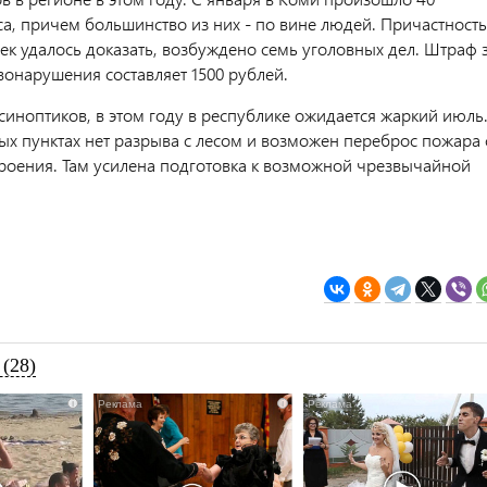
са, причем большинство из них - по вине людей. Причастность
ек удалось доказать, возбуждено семь уголовных дел. Штраф 
онарушения составляет 1500 рублей.
синоптиков, в этом году в республике ожидается жаркий июль
ных пунктах нет разрыва с лесом и возможен переброс пожара 
троения. Там усилена подготовка к возможной чрезвычайной
(28)
i
i