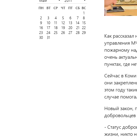
ПН
ВТ
СР
ЧТ
ПТ
СБ
ВС
1
2
3
4
5
6
7
8
9
10
11
12
13
14
15
16
17
18
19
20
21
22
23
24
25
26
27
28
29
Как рассказал
30
31
управления МЧ
пожарному над
очень актуальн
пунктах, где н
Сейчас в Коми
они закреплен
этом году так
случае помога
Новый закон, 
добровольцев 
- Статус добр
жизни, никто 