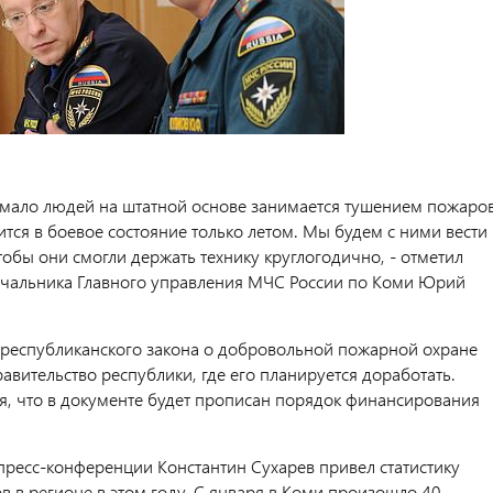
в мало людей на штатной основе занимается тушением пожаров
ится в боевое состояние только летом. Мы будем с ними вести
обы они смогли держать технику круглогодично, - отметил
ачальника Главного управления МЧС России по Коми Юрий
 республиканского закона о добровольной пожарной охране
авительство республики, где его планируется доработать.
я, что в документе будет прописан порядок финансирования
пресс-конференции Константин Сухарев привел статистику
в в регионе в этом году. С января в Коми произошло 40