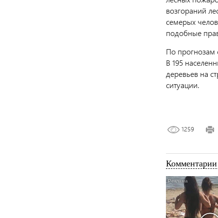
возгораний ле
семерых челов
подобные прав
По прогнозам 
В 195 населен
деревьев на с
ситуации.
1259
Комментарии 