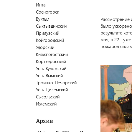
Инта
Сосногорск
Вуктыл
Рассмотрение 
было ускорено
Сыктывдинский
результате кот
Прилузский
мая, а 22 - уж
Койгородский
пожаров силам
Удорский
Княжпогостский
Корткеросский
Усть-Куломский
Усть-Вымский
Троицко-Печорский
Усть-Цилемский
Сысольский
Ижемский
Архив