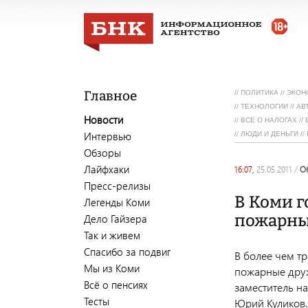
Главное
//
ПОЛИТИКА
//
ЭКОН
//
ТЕХНОЛОГИИ
//
АВ
Новости
//
ВСЕ О НАЛОГАХ
//
Интервью
//
ЛЮДИ И ДЕНЬГИ
//
Обзоры
Лайфхаки
16:07,
25.05.2011
/
Пресс-релизы
В Коми г
Легенды Коми
пожарны
Дело Гайзера
Так и живем
Спасибо за подвиг
В более чем т
Мы из Коми
пожарные друж
Всё о пенсиях
заместитель н
Тесты
Юрий Куликов.