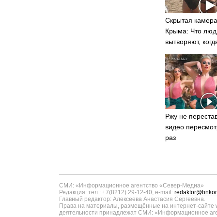
Скрытая камера
Крыма: Что люд
вытворяют, когд
видят...
Ржу не перестав
видео пересмот
раз
СМИ: «Информационное агентство «Север-Медиа»
Редакция: тел.: +7(8212) 29-12-40, e-mail:
redaktor@bnkom
Главный редактор: Алексеева Анастасия Сергеевна.
Права на материалы, размещённые на интернет-сайте w
деятельности принадлежат СМИ: «Информационное аген