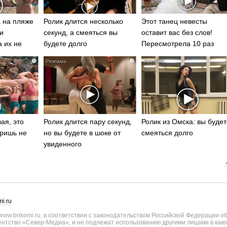
 на пляже
Ролик длится несколько
Этот танец невесты
и
секунд, а смеяться вы
оставит вас без слов!
а их не
будете долго
Пересмотрела 10 раз
i
i
ая, это
Ролик длится пару секунд,
Ролик из Омска: вы будет
ришь не
но вы будете в шоке от
смеяться долго
увиденного
i.ru
ww.bnkomi.ru, в соответствии с законодательством Российской Федерации о
тство «Север-Медиа», и не подлежат использованию другими лицами в како