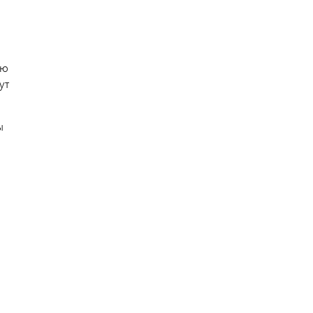
ию
ут
ы