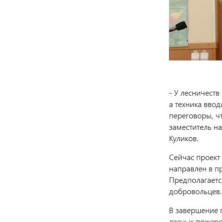
- У лесничест
а техника ввод
переговоры, чт
заместитель н
Куликов.
Сейчас проект
направлен в пр
Предполагаетс
добровольцев.
В завершение 
лесных пожаро