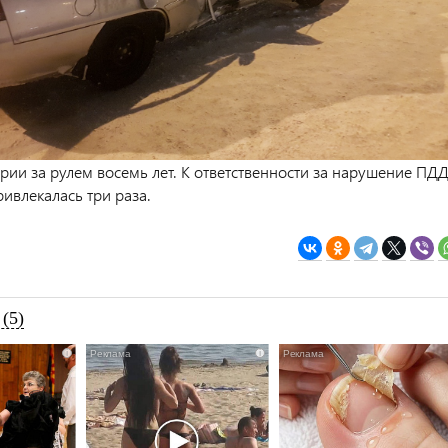
рии за рулем восемь лет. К ответственности за нарушение ПД
ривлекалась три раза.
(5)
i
i