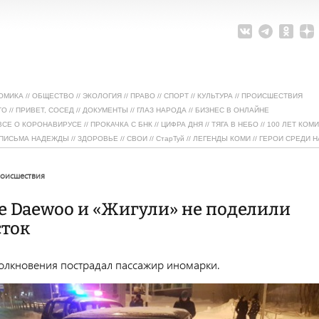
ОМИКА
//
ОБЩЕСТВО
//
ЭКОЛОГИЯ
//
ПРАВО
//
СПОРТ
//
КУЛЬТУРА
//
ПРОИСШЕСТВИЯ
ТО
//
ПРИВЕТ, СОСЕД
//
ДОКУМЕНТЫ
//
ГЛАЗ НАРОДА
//
БИЗНЕС В ОНЛАЙНЕ
ВСЕ О КОРОНАВИРУСЕ
//
ПРОКАЧКА С БНК
//
ЦИФРА ДНЯ
//
ТЯГА В НЕБО
//
100 ЛЕТ КОМИ
ПИСЬМА НАДЕЖДЫ
//
ЗДОРОВЬЕ
//
СВОИ
//
СтарТуй
//
ЛЕГЕНДЫ КОМИ
//
ГЕРОИ СРЕДИ Н
роисшествия
е Daewoo и «Жигули» не поделили
сток
столкновения пострадал пассажир иномарки.