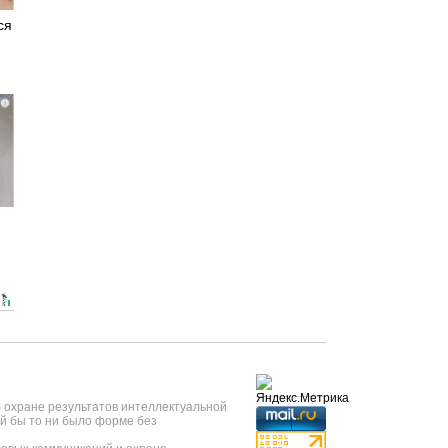
ся
i
б охране результатов интеллектуальной
й бы то ни было форме без