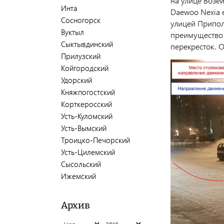
на улице Возей
Инта
Daewoo Nexia 
Сосногорск
улицей Припол
Вуктыл
преимущество 
Сыктывдинский
перекресток. О
Прилузский
Койгородский
Удорский
Княжпогостский
Корткеросский
Усть-Куломский
Усть-Вымский
Троицко-Печорский
Усть-Цилемский
Сысольский
Ижемский
Архив