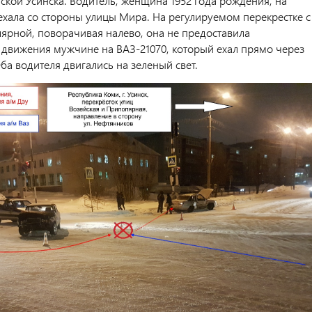
ской Усинска. Водитель, женщина 1952 года рождения, на
ехала со стороны улицы Мира. На регулируемом перекрестке с
ярной, поворачивая налево, она не предоставила
движения мужчине на ВАЗ-21070, который ехал прямо через
ба водителя двигались на зеленый свет.