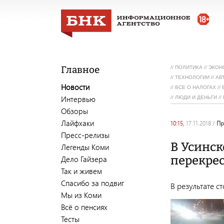
Главное
//
ПОЛИТИКА
//
ЭКОН
//
ТЕХНОЛОГИИ
//
АВ
Новости
//
ВСЕ О НАЛОГАХ
//
Интервью
//
ЛЮДИ И ДЕНЬГИ
//
Обзоры
Лайфхаки
10:15,
17.11.2018
/
п
Пресс-релизы
В Усинск
Легенды Коми
перекре
Дело Гайзера
Так и живем
Спасибо за подвиг
В результате 
Мы из Коми
Всё о пенсиях
Тесты