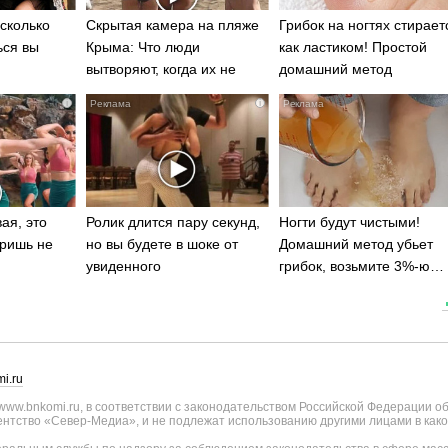
сколько
Скрытая камера на пляже
Грибок на ногтях стирает
ься вы
Крыма: Что люди
как ластиком! Простой
вытворяют, когда их не
домашний метод
видят...
i
i
ая, это
Ролик длится пару секунд,
Ногти будут чистыми!
ришь не
но вы будете в шоке от
Домашний метод убьет
увиденного
грибок, возьмите 3%-ю…
i.ru
ww.bnkomi.ru, в соответствии с законодательством Российской Федерации о
тство «Север-Медиа», и не подлежат использованию другими лицами в како