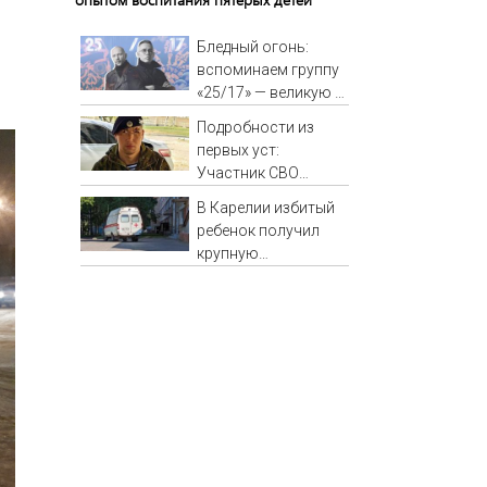
Бледный огонь:
вспоминаем группу
«25/17» — великую и
(часто) ужасную
Подробности из
первых уст:
Участник СВО
рассказал, что
В Карелии избитый
спасло его в
ребенок получил
схватке с медведем
крупную
компенсацию от
родителей обидчика
(ВИДЕО)