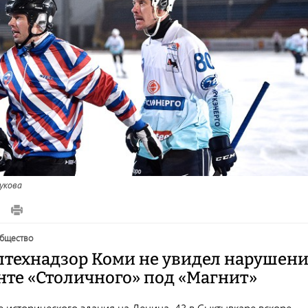
укова
общество
технадзор Коми не увидел нарушен
нте «Столичного» под «Магнит»
 исторического здания на Ленина, 43 в Сыктывкаре вскоре