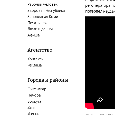
Рабочий человек
регоператора по
Здоровая Республика
потерпел
неудач
Заповедная Коми
Печать века
Люди и деньги
Афиша
Агентство
Контакты
Реклама
Города и районы
Сыктывкар
Печора
Воркута
Ухта
Усинск