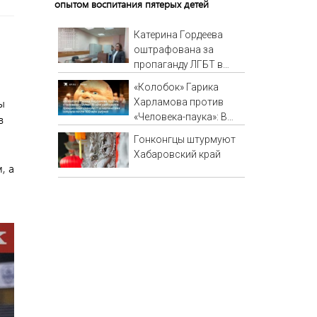
опытом воспитания пятерых детей
Катерина Гордеева
оштрафована за
пропаганду ЛГБТ в
интернете - Новости на
«Колобок» Гарика
Вести.ru
ы
Харламова против
«Человека-паука»: В
в
сети разгорелся
Гонконгцы штурмуют
грандиозный скандал
Хабаровский край
— а картина уже
, а
собрала почти 100
млн рублей