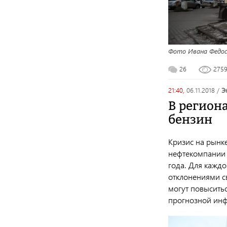
Фото Ивана Федос
26
275
21:40,
06.11.2018
/
В регион
бензин
Кризис на рынке
нефтекомпании 
года. Для каждо
отклонениями с
могут повыситьс
прогнозной инф