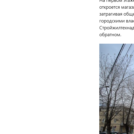
откроется мага
затрагивая общ
городскими влас
Стройжилтехнад
обратном.