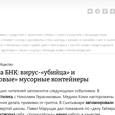
МИКА
//
ОБЩЕСТВО
//
ЭКОЛОГИЯ
//
ПРАВО
//
СПОРТ
//
КУЛЬТУРА
//
ПРОИСШЕСТВИЯ
О
//
ПРИВЕТ, СОСЕД
//
ДОКУМЕНТЫ
//
ГЛАЗ НАРОДА
//
БИЗНЕС В ОНЛАЙНЕ
//
ВСЕ О НАЛО
СЕ
//
ПРОКАЧКА С БНК
//
ЦИФРА ДНЯ
//
ТЯГА В НЕБО
//
100 ЛЕТ КОМИ
//
ЛЮДИ И ДЕНЬГИ
/
ЗДОРОВЬЕ
//
СВОИ
//
СтарТуй
//
ЛЕГЕНДЫ КОМИ
//
ГЕРОИ СРЕДИ НАС
общество
а БНК: вирус-«убийца» и
овые» мусорные контейнеры
аших читателей запомнится следующими событиями. В
стились
с Николаем Герасимовым. Медики Коми насторожены
ния делать прививки от гриппа. В Сыктывкаре
запланировали
твертой школы. Павел Марущак дал показания по «делу Гайзер
оговорил
себя. «Ухтажилфонд»
начал
работу в качестве