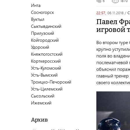
6
1870
Инта
Сосногорск
22:57,
06.11.2018
/
Вуктыл
Павел Фра
Сыктывдинский
игровой 
Прилузский
Койгородский
Во втором туре
Удорский
крупно уступили
Княжпогостский
поля во владен
Корткеросский
послематчевой 
Усть-Куломский
объяснил пораж
Усть-Вымский
главный тренер
Троицко-Печорский
своего коллекти
Усть-Цилемский
Сысольский
Ижемский
Архив