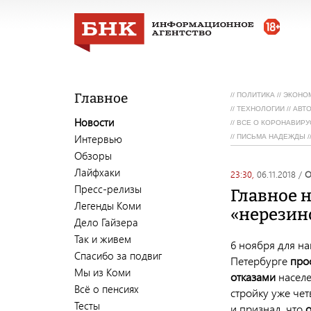
Главное
//
ПОЛИТИКА
//
ЭКОНО
//
ТЕХНОЛОГИИ
//
АВТ
Новости
//
ВСЕ О КОРОНАВИРУ
Интервью
//
ПИСЬМА НАДЕЖДЫ
/
Обзоры
Лайфхаки
23:30,
06.11.2018
/
Пресс-релизы
Главное н
Легенды Коми
«нерезин
Дело Гайзера
Так и живем
6 ноября для н
Спасибо за подвиг
Петербурге
про
Мы из Коми
отказами
населе
Всё о пенсиях
стройку уже че
Тесты
и признал, что