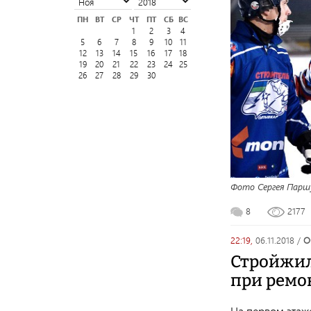
ПН
ВТ
СР
ЧТ
ПТ
СБ
ВС
1
2
3
4
5
6
7
8
9
10
11
12
13
14
15
16
17
18
19
20
21
22
23
24
25
26
27
28
29
30
Фото Сергея Парш
8
2177
22:19,
06.11.2018
/
Стройжил
при ремо
На первом этаже