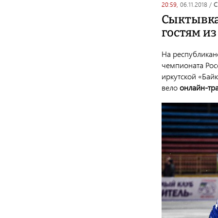
20:59,
06.11.2018
/
Сыктывка
гостям из
На республикан
чемпионата Росс
иркутской «Байк
вело
онлайн-тр