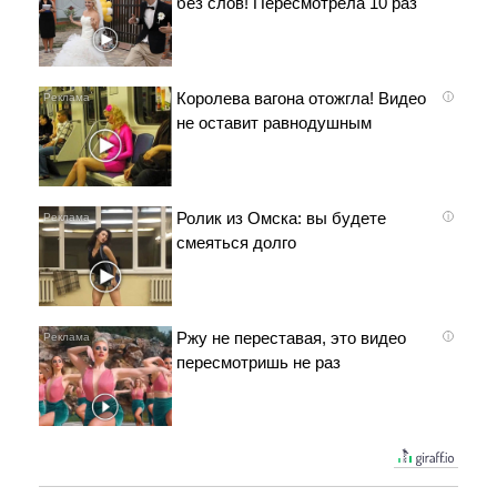
без слов! Пересмотрела 10 раз
Королева вагона отожгла! Видео
i
не оставит равнодушным
Ролик из Омска: вы будете
i
смеяться долго
Ржу не переставая, это видео
i
пересмотришь не раз