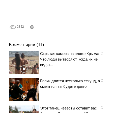
2852
Комментарии (11)
Скрытая камера на пляже Крыма:
i
Что люди вытворяют, когда их не
видят...
Ролик длится несколько секунд, а
i
смеяться вы будете долго
Этот танец невесты оставит вас
i