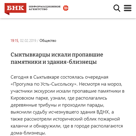
19:15,
02.02.2019
/
общество
Сыктывкарцы искали пропавшие
памятники и здания-близнецы
Сегодня в Сыктывкаре состоялась очередная
«Прогулка по
Усть-Сысольску
». Н
есмотря на мороз,
участники
экскурсии искали
пропавшие памятники в
Кировском парке, узнали, где располагались
деревянные трибуны и проходили парады,
выяснили судьбу исчезнувшего здания ВДНХ, а
также рассмотрели исторический облик пожарной
каланчи и обнаружили, где в городе располагаются
дома-близнецы.