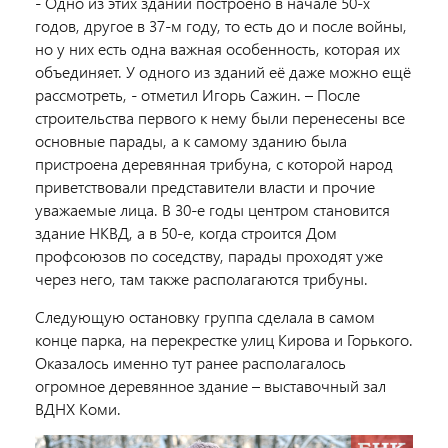
- Одно из этих зданий построено в начале 50-х
годов, другое в 37-м году, то есть до и после войны,
но у них есть одна важная особенность, которая их
объединяет. У одного из зданий её даже можно ещё
рассмотреть, - отметил Игорь Сажин. – После
строительства первого к нему были перенесены все
основные парады, а к самому зданию была
пристроена деревянная трибуна, с которой народ
приветствовали представители власти и прочие
уважаемые лица. В 30-е годы центром становится
здание НКВД, а в 50-е, когда строится Дом
профсоюзов по соседству, парады проходят уже
через него, там также располагаются трибуны.
Следующую остановку группа сделала в самом
конце парка, на перекрестке улиц Кирова и Горького.
Оказалось
именно тут ранее располагалось
огромное деревянное здание – выставочный зал
ВДНХ Коми.