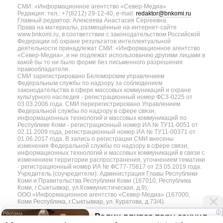
СМИ: «Информационное агентство «Север-Медиа»
Редакция: тел.: +7(8212) 29-12-40, e-mail:
redaktor@bnkomi.ru
Главный редактор: Алексеева Анастасия Сергеевна.
Права на материалы, размещённые на интернет-сайте
www.bnkomi.ru, в соответствии с законодательством Российской
Федерации об охране результатов интеллектуальной
деятельности принадлежат СМИ: «Информационное агентство
«Север-Медиа», и не подлежат использованию другими лицами в
какой бы то ни было форме без письменного разрешения
правообладателя.
СМИ зарегистрировано Беломорским управлением
Федеральным службы по надзору за соблюдением
законодательства в сфере массовых коммуникаций и охране
культурного наследия - регистрационный номер ФС3-0225 от
03.03.2006 года. СМИ перерегистрировано Управлением
Федеральной службы по надзору в сфере связи,
информационных технологий и массовых коммуникаций по
Республике Коми - регистрационный номер ИА № ТУ11-0051 от
02.11.2009 года, регистрационный номер ИА № ТУ11-00371 от
01.06.2017 года. В запись о регистрации СМИ внесены
изменения Федеральной службы по надзору в сфере связи,
информационных технологий и массовых коммуникаций в связи с
изменением территории распространения, уточнением тематики
- регистрационный номер ИА № ФС77-75817 от 23.05.2019 года.
Учредитель (соучредители): Администрация Главы Республики
Коми и Правительства Республики Коми (167010, Республика
Коми, г.Сыктывкар, ул.Коммунистическая, д.9);
ООО «Информационное агентство «Север-Медиа» (167000,
Коми Республика, г.Сыктывкар, ул. Куратова, д.73/4).
i
Ролик длится пару секунд,
Разработка сайта — web-студия «Цифровой Век»