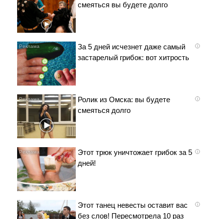
смеяться вы будете долго
За 5 дней исчезнет даже самый
i
застарелый грибок: вот хитрость
Ролик из Омска: вы будете
i
смеяться долго
Этот трюк уничтожает грибок за 5
i
дней!
Этот танец невесты оставит вас
i
без слов! Пересмотрела 10 раз