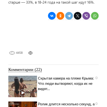
старше — 33%, в 18-24 года на такой шаг идут 16%.
4458
Комментарии (22)
Скрытая камера на пляже Крыма:
i
Что люди вытворяют, когда их не
видят...
Ролик длится несколько секунд, а
i