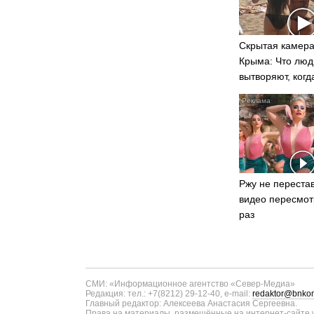
Скрытая камера
Крыма: Что люд
вытворяют, когд
видят...
Ржу не перестав
видео пересмот
раз
СМИ: «Информационное агентство «Север-Медиа»
Редакция: тел.: +7(8212) 29-12-40, e-mail:
redaktor@bnkom
Главный редактор: Алексеева Анастасия Сергеевна.
Права на материалы, размещённые на интернет-сайте w