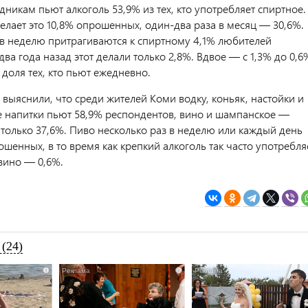
дникам пьют алкоголь 53,9% из тех, кто употребляет спиртное.
елает это 10,8% опрошенных, один-два раза в месяц — 30,6%.
 в неделю притрагиваются к спиртному 4,1% любителей
 два года назад этот делали только 2,8%. Вдвое — с 1,3% до 0,6
доля тех, кто пьют ежедневно.
выяснили, что среди жителей Коми водку, коньяк, настойки и
е напитки пьют 58,9% респондентов, вино и шампанское —
 только 37,6%. Пиво несколько раз в неделю или каждый день
шенных, в то время как крепкий алкоголь так часто употребля
 вино — 0,6%.
(24)
i
i