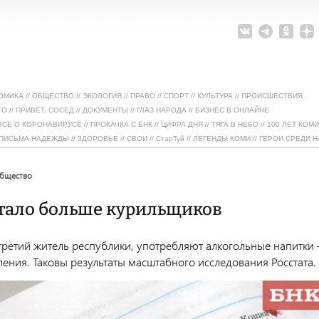
ОМИКА
//
ОБЩЕСТВО
//
ЭКОЛОГИЯ
//
ПРАВО
//
СПОРТ
//
КУЛЬТУРА
//
ПРОИСШЕСТВИЯ
ТО
//
ПРИВЕТ, СОСЕД
//
ДОКУМЕНТЫ
//
ГЛАЗ НАРОДА
//
БИЗНЕС В ОНЛАЙНЕ
ВСЕ О КОРОНАВИРУСЕ
//
ПРОКАЧКА С БНК
//
ЦИФРА ДНЯ
//
ТЯГА В НЕБО
//
100 ЛЕТ КОМИ
ПИСЬМА НАДЕЖДЫ
//
ЗДОРОВЬЕ
//
СВОИ
//
СтарТуй
//
ЛЕГЕНДЫ КОМИ
//
ГЕРОИ СРЕДИ Н
общество
стало больше курильщиков
третий житель республики, употребляют алкогольные напитки
ления. Таковы результаты масштабного исследования Росстата.