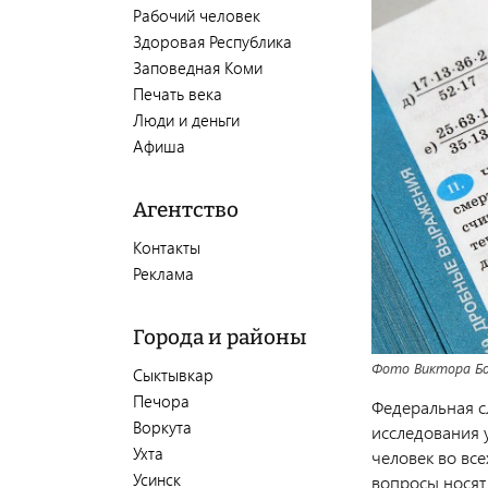
Рабочий человек
Здоровая Республика
Заповедная Коми
Печать века
Люди и деньги
Афиша
Агентство
Контакты
Реклама
Города и районы
Фото Виктора Б
Сыктывкар
Печора
Федеральная с
Воркута
исследования у
Ухта
человек во все
Усинск
вопросы носят