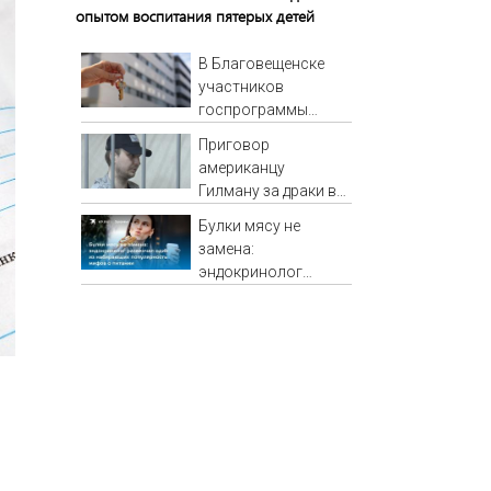
опытом воспитания пятерых детей
В Благовещенске
участников
госпрограммы
арендного жилья не
Приговор
заселили в
американцу
квартиры в
Гилману за драки в
обещанную дату
воронежском СИЗО
(ФОТО)
Булки мясу не
потребовали
замена:
ужесточить -
эндокринолог
Новости на Вести.ru
развенчал один из
набирающих
популярность
мифов о питании