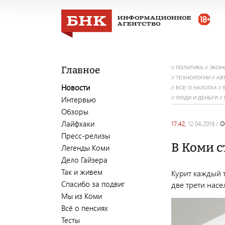
Главное
//
ПОЛИТИКА
//
ЭКОН
//
ТЕХНОЛОГИИ
//
АВ
Новости
//
ВСЕ О НАЛОГАХ
//
Интервью
//
ЛЮДИ И ДЕНЬГИ
//
Обзоры
Лайфхаки
17:42,
12.04.2019
/
Пресс-релизы
В Коми 
Легенды Коми
Дело Гайзера
Так и живем
Курит каждый 
Спасибо за подвиг
две трети насе
Мы из Коми
Всё о пенсиях
Тесты