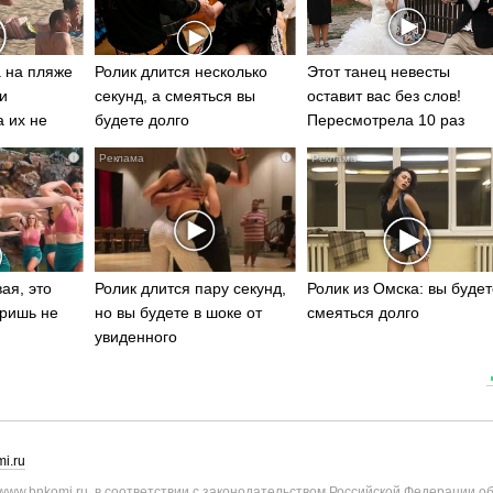
 на пляже
Ролик длится несколько
Этот танец невесты
и
секунд, а смеяться вы
оставит вас без слов!
а их не
будете долго
Пересмотрела 10 раз
i
i
ая, это
Ролик длится пару секунд,
Ролик из Омска: вы будет
ришь не
но вы будете в шоке от
смеяться долго
увиденного
i.ru
ww.bnkomi.ru, в соответствии с законодательством Российской Федерации о