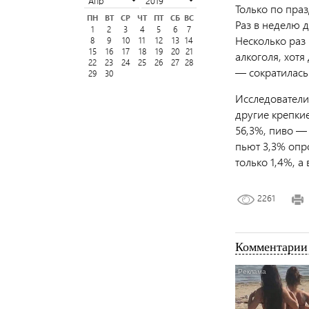
Только по праз
ПН
ВТ
СР
ЧТ
ПТ
СБ
ВС
Раз в неделю д
1
2
3
4
5
6
7
Несколько раз
8
9
10
11
12
13
14
15
16
17
18
19
20
21
алкоголя, хотя
22
23
24
25
26
27
28
— сократилась 
29
30
Исследователи 
другие крепки
56,3%, пиво —
пьют 3,3% опро
только 1,4%, а
2261
Комментарии 