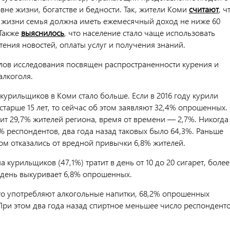
вне жизни, богатстве и бедности. Так, жители Коми
считают
, ч
 жизни семья должна иметь ежемесячный доход не ниже 60
 Также
выяснилось
, что население стало чаще использовать
тения новостей, оплаты услуг и получения знаний.
лов исследования посвящен распространенности курения и
алкоголя.
 курильщиков в Коми стало больше. Если в 2016 году курили
старше 15 лет, то сейчас об этом заявляют 32,4% опрошенных.
ит 29,7% жителей региона, время от времени — 2,7%. Никогда
% респондентов, два года назад таковых было 64,3%. Раньше
том отказались от вредной привычки 6,8% жителей.
 курильщиков (47,1%) тратит в день от 10 до 20 сигарет, более
 день выкуривает 6,8% опрошенных.
то употребляют алкогольные напитки, 68,2% опрошенных
 При этом два года назад спиртное меньшее число респондент