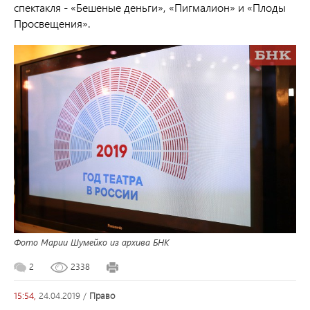
спектакля - «Бешеные деньги», «Пигмалион» и «Плоды
Просвещения».
Фото Марии Шумейко из архива БНК
2
2338
15:54,
24.04.2019
/
право