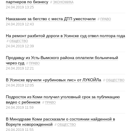
партнеров по бизнесу
//
ЭКОНОМИКА
24.04.2019 13:25
Наказание за бегство с места ДТП ужесточили
//
ПРАВО
24.04.2019 12:43
На ремонт разбитой дороги в Усинске суд отвел полтора года
//
ОБЩЕСТВО
24.04.2019 12:39
Продавцу из Усть-Вымского района оплатили больничный
через суд
//
ПРАВО
24.04.2019 12:21
В Усинске вручили «рубиновых лис» от ЛУКОЙЛа
//
ОБЩЕСТВО
24.04.2019 12:05
Подросток из Коми получил уголовный срок за публикацию
видео с ребенком
//
ПРАВО
24.04.2019 11:59
В Минздраве Коми рассказали о состоянии найденной в
Воркуте новорожденной
//
ОБЩЕСТВО
24.04.2019 11:55