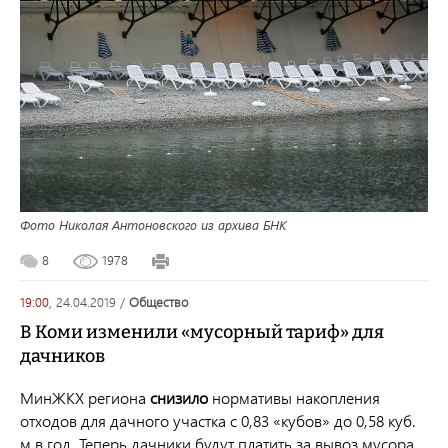
Фото Николая Антоновского из архива БНК
8
1978
19:00,
24.04.2019
/
общество
В Коми изменили «мусорный тариф» для
дачников
МинЖКХ региона
снизило
нормативы накопления
отходов для дачного участка с 0,83 «кубов» до 0,58 куб.
м в год. Теперь дачники будут платить за вывоз мусора