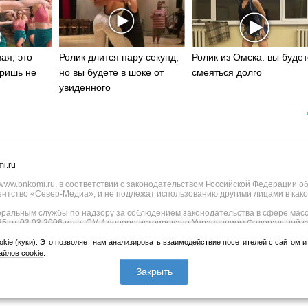
ая, это
Ролик длится пару секунд,
Ролик из Омска: вы будет
ришь не
но вы будете в шоке от
смеяться долго
увиденного
i.ru
ww.bnkomi.ru, в соответствии с законодательством Российской Федерации о
тство «Север-Медиа», и не подлежат использованию другими лицами в како
альным службы по надзору за соблюдением законодательства в сфере масс
25 от 03.03.2006 года. СМИ перерегистрировано Управлением Федеральной с
о Республике Коми - регистрационный номер ИА № ТУ11-0051 от 02.11.2009
ии СМИ внесены изменения Федеральной службы по надзору в сфере связи, и
okie (куки). Это позволяет нам анализировать взаимодействие посетителей с сайтом 
странения, уточнением тематики - регистрационный номер ИА № ФС77-75817 о
йлов cookie
.
лики Коми и Правительства Республики Коми (167010, Республика Коми, г.Сык
Закрыть
 Коми Республика, г.Сыктывкар, ул. Куратова, д.73/4).