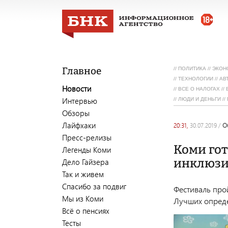
Главное
//
ПОЛИТИКА
//
ЭКОН
//
ТЕХНОЛОГИИ
//
АВ
Новости
//
ВСЕ О НАЛОГАХ
//
Интервью
//
ЛЮДИ И ДЕНЬГИ
//
Обзоры
Лайфхаки
20:31,
30.07.2019
/
Пресс-релизы
Коми гот
Легенды Коми
инклюзи
Дело Гайзера
Так и живем
Спасибо за подвиг
Фестиваль прой
Мы из Коми
Лучших опреде
Всё о пенсиях
Тесты