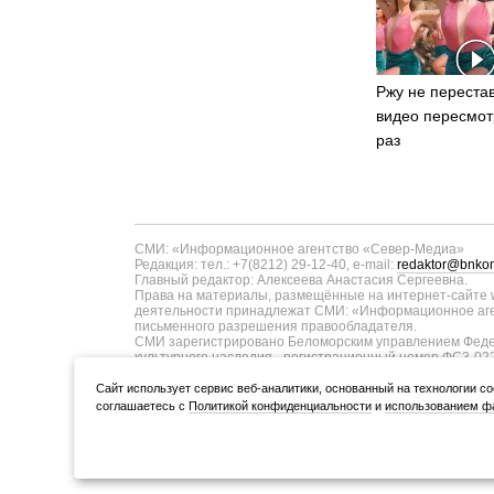
Ржу не перестав
видео пересмот
раз
СМИ: «Информационное агентство «Север-Медиа»
Редакция: тел.: +7(8212) 29-12-40, e-mail:
redaktor@bnkom
Главный редактор: Алексеева Анастасия Сергеевна.
Права на материалы, размещённые на интернет-сайте w
деятельности принадлежат СМИ: «Информационное аген
письменного разрешения правообладателя.
СМИ зарегистрировано Беломорским управлением Федер
культурного наследия - регистрационный номер ФС3-02
информационных технологий и массовых коммуникаций п
ТУ11-00371 от 01.06.2017 года. В запись о регистрац
Cайт использует сервис веб-аналитики, основанный на технологии co
коммуникаций в связи с изменением территории распро
соглашаетесь с
Политикой конфиденциальности
и
использованием фа
Учредитель (соучредители): Администрация Главы Респуб
ООО «Информационное агентство «Север-Медиа» (167000,
Разработка сайта — web-студия «Цифровой Век»