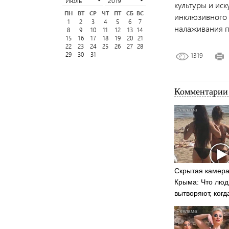
культуры и ис
ПН
ВТ
СР
ЧТ
ПТ
СБ
ВС
инклюзивного 
1
2
3
4
5
6
7
налаживания п
8
9
10
11
12
13
14
15
16
17
18
19
20
21
22
23
24
25
26
27
28
29
30
31
1319
Комментарии 
Скрытая камера
Крыма: Что люд
вытворяют, когд
видят...