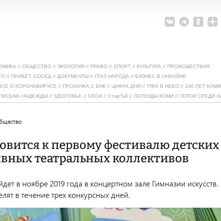
ОМИКА
//
ОБЩЕСТВО
//
ЭКОЛОГИЯ
//
ПРАВО
//
СПОРТ
//
КУЛЬТУРА
//
ПРОИСШЕСТВИЯ
ТО
//
ПРИВЕТ, СОСЕД
//
ДОКУМЕНТЫ
//
ГЛАЗ НАРОДА
//
БИЗНЕС В ОНЛАЙНЕ
ВСЕ О КОРОНАВИРУСЕ
//
ПРОКАЧКА С БНК
//
ЦИФРА ДНЯ
//
ТЯГА В НЕБО
//
100 ЛЕТ КОМИ
ПИСЬМА НАДЕЖДЫ
//
ЗДОРОВЬЕ
//
СВОИ
//
СтарТуй
//
ЛЕГЕНДЫ КОМИ
//
ГЕРОИ СРЕДИ Н
общество
овится к первому фестивалю детских
вных театральных коллективов
дет в ноябре 2019 года в концертном зале Гимназии искусств.
лят в течение трех конкурсных дней.