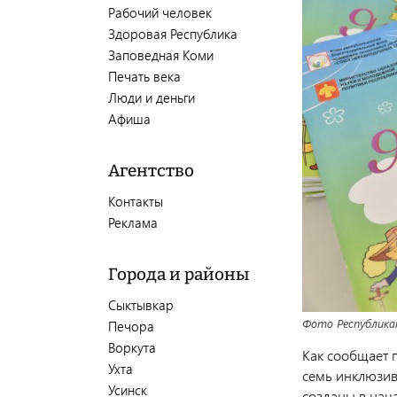
Рабочий человек
Здоровая Республика
Заповедная Коми
Печать века
Люди и деньги
Афиша
Агентство
Контакты
Реклама
Города и районы
Сыктывкар
Фото Республика
Печора
Воркута
Как сообщает 
Ухта
семь инклюзив
Усинск
созданы в нач