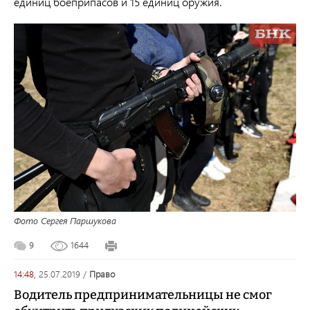
единиц боеприпасов и 15 единиц оружия.
Фото Сергея Паршукова
9
1644
14:48,
25.07.2019
/
право
Водитель предпринимательницы не смог