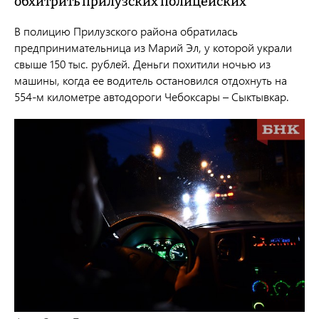
обхитрить прилузских полицейских
В полицию Прилузского района обратилась
предпринимательница из Марий Эл, у которой украли
свыше 150 тыс. рублей. Деньги похитили
ночью из
машины, когда ее водитель остановился отдохнуть н
а
554-м километре автодороги Чебоксары – Сыктывкар.