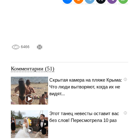
6466
Комментарии (51)
Скрытая камера на пляже Крыма:
i
Что люди вытворяют, когда их не
видят...
Этот танец невесты оставит вас
i
без слов! Пересмотрела 10 раз