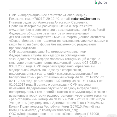
СМИ: «Информационное агентство «Север-Медиа»
Редакция: тел.: +7(8212) 29-12-40, e-mail:
redaktor@bnkomi.ru
Главный редактор: Алексеева Анастасия Сергеевна.
Права на материалы, размещённые на интернет-сайте
www.bnkomi.ru, в соответствии с законодательством Российской
Федерации об охране результатов интеллектуальной
деятельности принадлежат СМИ: «Информационное агентство
«Север-Медиа», и не подлежат использованию другими лицами в
какой бы то ни было форме без письменного разрешения
правообладателя.
СМИ зарегистрировано Беломорским управлением
Федеральным службы по надзору за соблюдением
законодательства в сфере массовых коммуникаций и охране
культурного наследия - регистрационный номер ФС3-0225 от
03.03.2006 года. СМИ перерегистрировано Управлением
Федеральной службы по надзору в сфере связи,
информационных технологий и массовых коммуникаций по
Республике Коми - регистрационный номер ИА № ТУ11-0051 от
02.11.2009 года, регистрационный номер ИА № ТУ11-00371 от
01.06.2017 года. В запись о регистрации СМИ внесены
изменения Федеральной службы по надзору в сфере связи,
информационных технологий и массовых коммуникаций в связи с
изменением территории распространения, уточнением тематики
- регистрационный номер ИА № ФС77-75817 от 23.05.2019 года.
Учредитель (соучредители): Администрация Главы Республики
Коми и Правительства Республики Коми (167010, Республика
Коми, г.Сыктывкар, ул.Коммунистическая, д.9);
ООО «Информационное агентство «Север-Медиа» (167000,