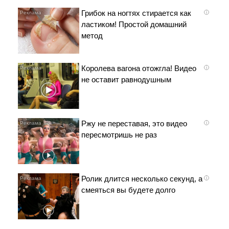
Грибок на ногтях стирается как
i
ластиком! Простой домашний
метод
Королева вагона отожгла! Видео
i
не оставит равнодушным
Ржу не переставая, это видео
i
пересмотришь не раз
Ролик длится несколько секунд, а
i
смеяться вы будете долго