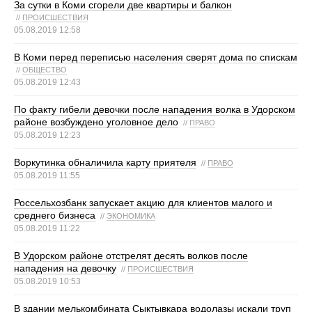
За сутки в Коми сгорели две квартиры и балкон
//
ПРОИСШЕСТВИЯ
05.08.2019 12:58
В Коми перед переписью населения сверят дома по спискам
//
ОБЩЕСТВО
05.08.2019 12:43
По факту гибели девочки после нападения волка в Удорском
районе возбуждено уголовное дело
//
ПРАВО
05.08.2019 12:23
Воркутинка обналичила карту приятеля
//
ПРАВО
05.08.2019 11:55
Россельхозбанк запускает акцию для клиентов малого и
среднего бизнеса
//
ЭКОНОМИКА
05.08.2019 11:22
В Удорском районе отстрелят десять волков после
нападения на девочку
//
ПРОИСШЕСТВИЯ
05.08.2019 10:53
В здании мелькомбината Сыктывкара водолазы искали труп