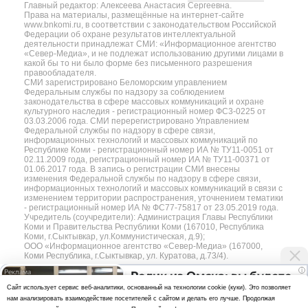
Главный редактор: Алексеева Анастасия Сергеевна.
Права на материалы, размещённые на интернет-сайте
www.bnkomi.ru, в соответствии с законодательством Российской
Федерации об охране результатов интеллектуальной
деятельности принадлежат СМИ: «Информационное агентство
«Север-Медиа», и не подлежат использованию другими лицами в
какой бы то ни было форме без письменного разрешения
правообладателя.
СМИ зарегистрировано Беломорским управлением
Федеральным службы по надзору за соблюдением
законодательства в сфере массовых коммуникаций и охране
культурного наследия - регистрационный номер ФС3-0225 от
03.03.2006 года. СМИ перерегистрировано Управлением
Федеральной службы по надзору в сфере связи,
информационных технологий и массовых коммуникаций по
Республике Коми - регистрационный номер ИА № ТУ11-0051 от
02.11.2009 года, регистрационный номер ИА № ТУ11-00371 от
01.06.2017 года. В запись о регистрации СМИ внесены
изменения Федеральной службы по надзору в сфере связи,
информационных технологий и массовых коммуникаций в связи с
изменением территории распространения, уточнением тематики
- регистрационный номер ИА № ФС77-75817 от 23.05.2019 года.
Учредитель (соучредители): Администрация Главы Республики
Коми и Правительства Республики Коми (167010, Республика
Коми, г.Сыктывкар, ул.Коммунистическая, д.9);
ООО «Информационное агентство «Север-Медиа» (167000,
Коми Республика, г.Сыктывкар, ул. Куратова, д.73/4).
i
Ролик из Омска: вы будете
Разработка сайта — web-студия «Цифровой Век»
Cайт использует сервис веб-аналитики, основанный на технологии cookie (куки). Это позволяет
смеяться долго
нам анализировать взаимодействие посетителей с сайтом и делать его лучше. Продолжая
Политика