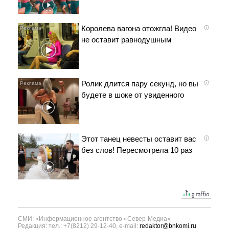
Королева вагона отожгла! Видео
i
не оставит равнодушным
Ролик длится пару секунд, но вы
i
будете в шоке от увиденного
Этот танец невесты оставит вас
i
без слов! Пересмотрела 10 раз
СМИ: «Информационное агентство «Север-Медиа»
Редакция: тел.: +7(8212) 29-12-40, e-mail:
redaktor@bnkomi.ru